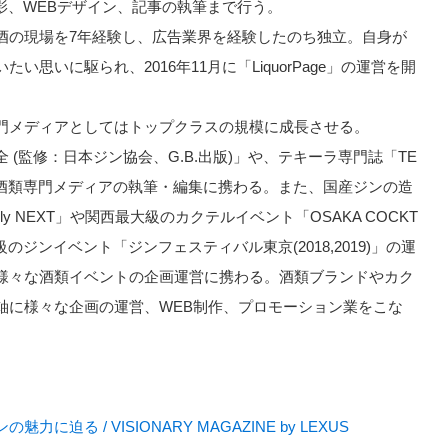
や撮影、WEBデザイン、記事の執筆まで行う。
酒の現場を7年経験し、広告業界を経験したのち独立。自身が
思いに駆られ、2016年11月に「LiquorPage」の運営を開
門メディアとしてはトップクラスの規模に成長させる。
(監修：日本ジン協会、G.B.出版)」や、テキーラ専門誌「TE
様々な酒類専門メディアの執筆・編集に携わる。また、国産ジンの造
ly NEXT」や関西最大級のカクテルイベント「OSAKA COCKT
級のジンイベント「ジンフェスティバル東京(2018,2019)」の運
様々な酒類イベントの企画運営に携わる。酒類ブランドやカク
軸に様々な企画の運営、WEB制作、プロモーション業をこな
る / VISIONARY MAGAZINE by LEXUS