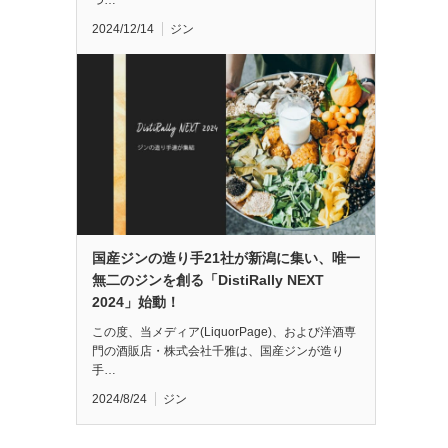
つ…
2024/12/14
ジン
国産ジンの造り手21社が新潟に集い、唯一
無二のジンを創る「DistiRally NEXT
2024」始動！
この度、当メディア(LiquorPage)、および洋酒専
門の酒販店・株式会社千雅は、国産ジンが造り
手…
2024/8/24
ジン