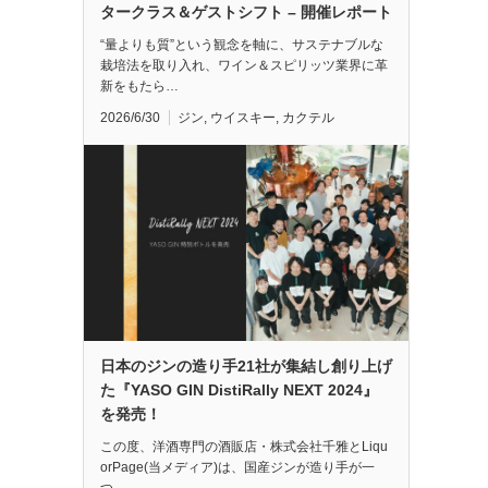
タークラス＆ゲストシフト – 開催レポート
“量よりも質”という観念を軸に、サステナブルな
栽培法を取り入れ、ワイン＆スピリッツ業界に革
新をもたら…
2026/6/30
ジン
,
ウイスキー
,
カクテル
日本のジンの造り手21社が集結し創り上げ
た『YASO GIN DistiRally NEXT 2024』
を発売！
この度、洋酒専門の酒販店・株式会社千雅とLiqu
orPage(当メディア)は、国産ジンが造り手が一