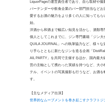
LiquorPageの運営責任者であり、自ら取材
バーテンダーや飲食企業のバー部門担当などお
愛するお酒の魅力をより多くの人に知ってもらいたい
始。
洋酒から和酒まで幅広い知見を活かし、酒類専
個人としてこれまでに、ジン専門書籍「ジン大全 
QUILA JOURNAL」への執筆協力など、
り手らとともに新たなジンを造る企画「DistiRal
AIL PARTY」を共同で主催するほか、国内最大
営の主軸として携わった実績を持つなど、大小
テル、イベントの写真撮影も行うなど、お酒を
す。
【主なメディア出演】
世界的なムーブメントを巻き起こすクラフトジンの魅力に迫