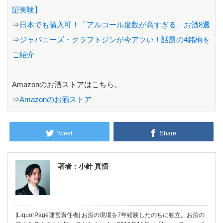
証実験】
⇒
日本でも購入可！「アルコール度数が高すぎる」お酒8選
⇒
ジャパニーズ・クラフトジンが今アツい！話題の4銘柄を
ご紹介
Amazonのお酒ストアはこちら。
⇒
Amazonのお酒ストア
Tweet
Share
著者：小針 真悟
[LiquorPage運営責任者] お酒の現場を7年経験したのちに独立。お酒の