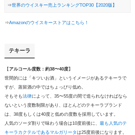
⇒
世界のウイスキー売上ランキングTOP30【2020版】
⇒
Amazonのウイスキーストアはこちら！
テキーラ
【
アルコール度数：約38〜40度
】
世間的には「キツいお酒」というイメージがあるテキーラで
すが、蒸留酒の中ではちょっぴり低め。
そもそも
法律
によって、35〜55度の間で造られなければなら
ないという度数制限があり、ほとんどのテキーラブランド
は、38度もしくは40度と低めの度数を採用しています。
人気のソーダ割りで味わう場合は10度前後に、
最も人気のテ
キーラカクテルであるマルガリータ
は25度前後になります。