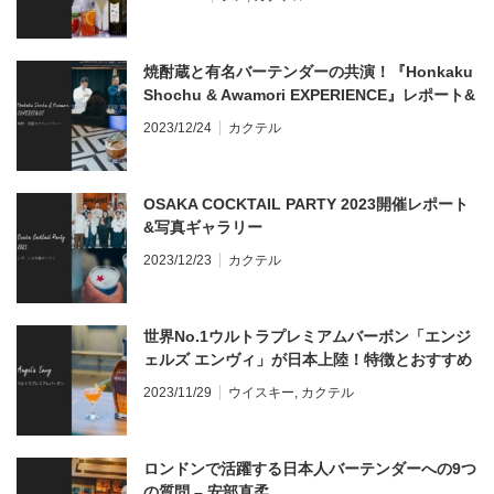
焼酎蔵と有名バーテンダーの共演！『Honkaku
Shochu & Awamori EXPERIENCE』レポート&
ギャラリー
2023/12/24
カクテル
OSAKA COCKTAIL PARTY 2023開催レポート
&写真ギャラリー
2023/12/23
カクテル
世界No.1ウルトラプレミアムバーボン「エンジ
ェルズ エンヴィ」が日本上陸！特徴とおすすめ
の飲み方を解説
2023/11/29
ウイスキー
,
カクテル
ロンドンで活躍する日本人バーテンダーへの9つ
の質問 – 安部直柔