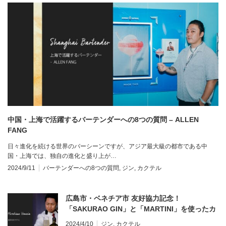
中国・上海で活躍するバーテンダーへの8つの質問 – ALLEN
FANG
日々進化を続ける世界のバーシーンですが、アジア最大級の都市である中
国・上海では、独自の進化と盛り上が…
2024/9/11
バーテンダーへの8つの質問
,
ジン
,
カクテル
広島市・ベネチア市 友好協力記念！
「SAKURAO GIN」と「MARTINI」を使ったカ
クテルプロモーションを開催！
2024/4/10
ジン
,
カクテル