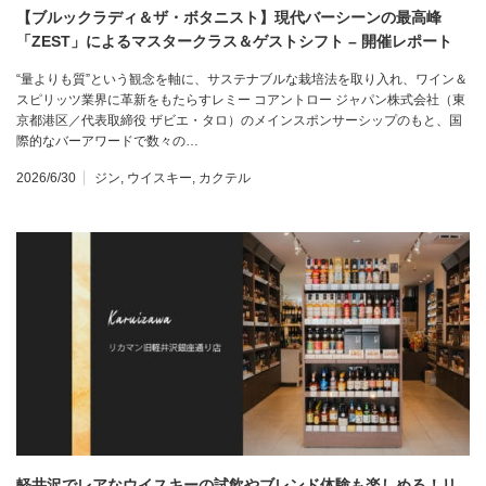
【ブルックラディ＆ザ・ボタニスト】現代バーシーンの最高峰
「ZEST」によるマスタークラス＆ゲストシフト – 開催レポート
“量よりも質”という観念を軸に、サステナブルな栽培法を取り入れ、ワイン＆
スピリッツ業界に革新をもたらすレミー コアントロー ジャパン株式会社（東
京都港区／代表取締役 ザビエ・タロ）のメインスポンサーシップのもと、国
際的なバーアワードで数々の…
2026/6/30
ジン
,
ウイスキー
,
カクテル
軽井沢でレアなウイスキーの試飲やブレンド体験も楽しめる！リ