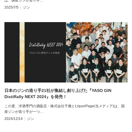
は、国産ジンが造り手…
2025/7/5
ジン
日本のジンの造り手21社が集結し創り上げた『YASO GIN
DistiRally NEXT 2024』を発売！
この度、洋酒専門の酒販店・株式会社千雅とLiquorPage(当メディア)は、国
産ジンが造り手が一つ…
2024/12/14
ジン