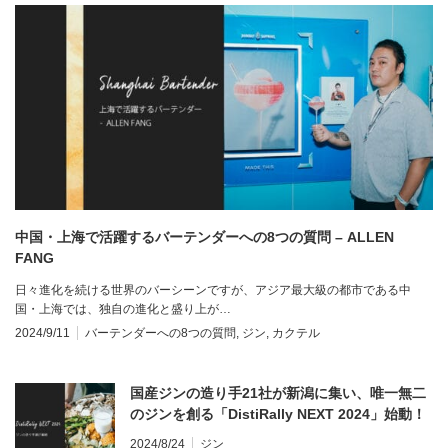
中国・上海で活躍するバーテンダーへの8つの質問 – ALLEN
FANG
日々進化を続ける世界のバーシーンですが、アジア最大級の都市である中
国・上海では、独自の進化と盛り上が…
2024/9/11
バーテンダーへの8つの質問
,
ジン
,
カクテル
国産ジンの造り手21社が新潟に集い、唯一無二
のジンを創る「DistiRally NEXT 2024」始動！
2024/8/24
ジン