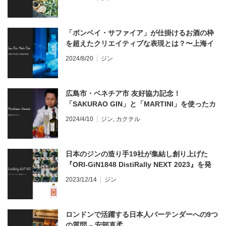
「ボンベイ・サファイア」が仕掛けるお酒の枠
を超えたクリエイティブな表現とは？〜上海イ
ベント取材
2024/8/20
ジン
広島市・ベネチア市 友好協力記念！
「SAKURAO GIN」と「MARTINI」を使ったカ
クテルプロモーションを開催！
2024/4/10
ジン
,
カクテル
日本のジンの造り手19社が集結し創り上げた
『ORI-GiN1848 DistiRally NEXT 2023』を発
売！
2023/12/14
ジン
ロンドンで活躍する日本人バーテンダーへの9つ
の質問 – 安部直柔