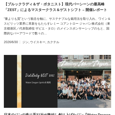
【ブルックラディ＆ザ・ボタニスト】現代バーシーンの最高峰
「ZEST」によるマスタークラス＆ゲストシフト – 開催レポート
“量よりも質”という観念を軸に、サステナブルな栽培法を取り入れ、ワイン＆
スピリッツ業界に革新をもたらすレミー コアントロー ジャパン株式会社（東
京都港区／代表取締役 ザビエ・タロ）のメインスポンサーシップのもと、国
際的なバーアワードで数々の…
2026/6/30
ジン
,
ウイスキー
,
カクテル
日本のジンの造り手31社が集結し創り上げたジン『Water Dragon