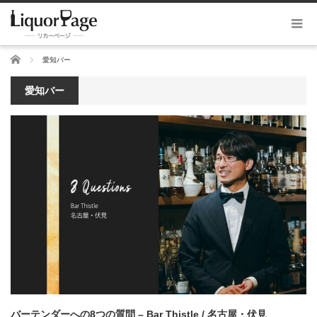
ホーム
愛知バー
愛知バー
バーテンダーへの8つの質問 – Bar Thistle / 名古屋・伏見