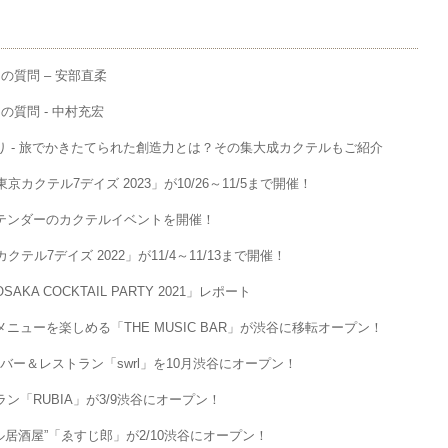
質問 – 安部直柔
質問 - 中村充宏
 - 旅でかきたてられた創造力とは？その集大成カクテルもご紹介
クテル7デイズ 2023」が10/26～11/5まで開催！
テンダーのカクテルイベントを開催！
ル7デイズ 2022」が11/4～11/13まで開催！
 COCKTAIL PARTY 2021」レポート
ューを楽しめる「THE MUSIC BAR」が渋谷に移転オープン！
ルバー＆レストラン「swrl」を10月渋谷にオープン！
「RUBIA」が3/9渋谷にオープン！
テル居酒屋”「ゑすじ郎」が2/10渋谷にオープン！