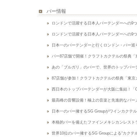
バー情報
ロンドンで活躍する日本人バーテンダーへの9つの
ロンドンで活躍する日本人バーテンダーへの9つの
日本一のバーテンダーと行くロンドン・バー巡り
バー87店舗で開催！クラフトカクテルの祭典「東京カ
あの「ブルガリ」のバーで、世界のトップバー
87店舗が参加！クラフトカクテルの祭典「東京カクテ
西日本のトップバーテンダーが大阪に集結！「OSAKA
最高峰の音響設備！極上の音楽と先進的なバーメニ
日本一のバー擁するSG Groupがワインカクテ
本格的バーを備えたファインメキシカンレストラン
世界10位のバー擁するSG Groupによる“カク