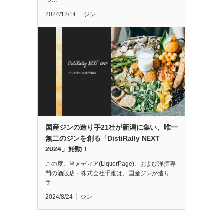
つ…
2024/12/14
ジン
国産ジンの造り手21社が新潟に集い、唯一
無二のジンを創る「DistiRally NEXT
2024」始動！
この度、当メディア(LiquorPage)、および洋酒専
門の酒販店・株式会社千雅は、国産ジンが造り
手…
2024/8/24
ジン