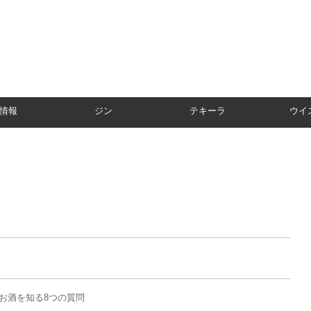
情報
ジン
テキーラ
ウイ
 お酒を知る8つの質問