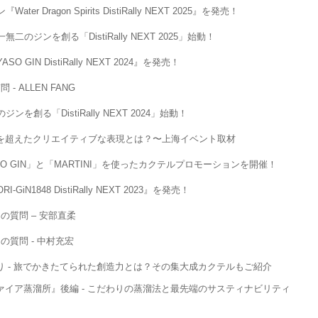
ragon Spirits DistiRally NEXT 2025』を発売！
ジンを創る「DistiRally NEXT 2025」始動！
IN DistiRally NEXT 2024』を発売！
ALLEN FANG
を創る「DistiRally NEXT 2024」始動！
を超えたクリエイティブな表現とは？〜上海イベント取材
O GIN」と「MARTINI」を使ったカクテルプロモーションを開催！
1848 DistiRally NEXT 2023』を発売！
質問 – 安部直柔
質問 - 中村充宏
 - 旅でかきたてられた創造力とは？その集大成カクテルもご紹介
イア蒸溜所』後編 - こだわりの蒸溜法と最先端のサスティナビリティ