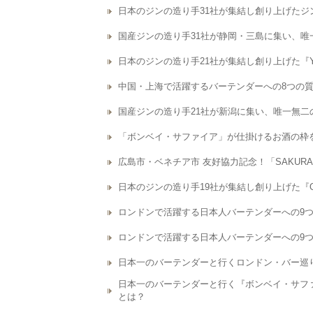
日本のジンの造り手31社が集結し創り上げたジン『Water D
国産ジンの造り手31社が静岡・三島に集い、唯一無二の
日本のジンの造り手21社が集結し創り上げた『YASO G
中国・上海で活躍するバーテンダーへの8つの質問 - 
国産ジンの造り手21社が新潟に集い、唯一無二のジン
「ボンベイ・サファイア」が仕掛けるお酒の枠
広島市・ベネチア市 友好協力記念！「SAKURA
日本のジンの造り手19社が集結し創り上げた『ORI-GiN
ロンドンで活躍する日本人バーテンダーへの9つの
ロンドンで活躍する日本人バーテンダーへの9つの
日本一のバーテンダーと行くロンドン・バー巡り
日本一のバーテンダーと行く『ボンベイ・サファ
とは？