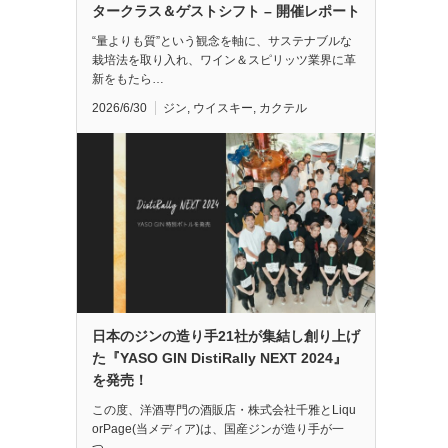
タークラス＆ゲストシフト – 開催レポート
“量よりも質”という観念を軸に、サステナブルな
栽培法を取り入れ、ワイン＆スピリッツ業界に革
新をもたら…
2026/6/30
ジン
,
ウイスキー
,
カクテル
日本のジンの造り手21社が集結し創り上げ
た『YASO GIN DistiRally NEXT 2024』
を発売！
この度、洋酒専門の酒販店・株式会社千雅とLiqu
orPage(当メディア)は、国産ジンが造り手が一