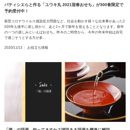
パティシエらと作る「ユウキ丸 2021迎春おせち」が300食限定で
予約受付中！
新型コロナウイルス感染拡大問題など、社会を動かす様々な出来事があった2
020年も後半に差し掛かり、あと2ヶ月で新年を迎えることとなります。新年
の一つの楽しみといえばおせち。昨今のご時世から、今年の年末年始は自宅
で過ごそうとする方が多…
2020/11/13
お役立ち情報
「酒」の語源、知ってますか？諸説ある語源を簡単に解説