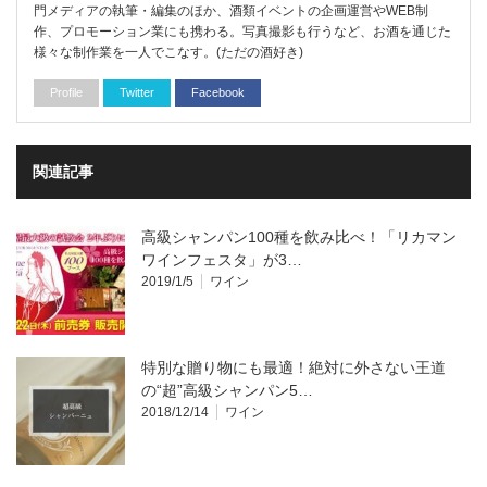
門メディアの執筆・編集のほか、酒類イベントの企画運営やWEB制
作、プロモーション業にも携わる。写真撮影も行うなど、お酒を通じた
様々な制作業を一人でこなす。(ただの酒好き)
Profile
Twitter
Facebook
関連記事
高級シャンパン100種を飲み比べ！「リカマン
ワインフェスタ」が3…
2019/1/5
ワイン
特別な贈り物にも最適！絶対に外さない王道
の“超”高級シャンパン5…
2018/12/14
ワイン