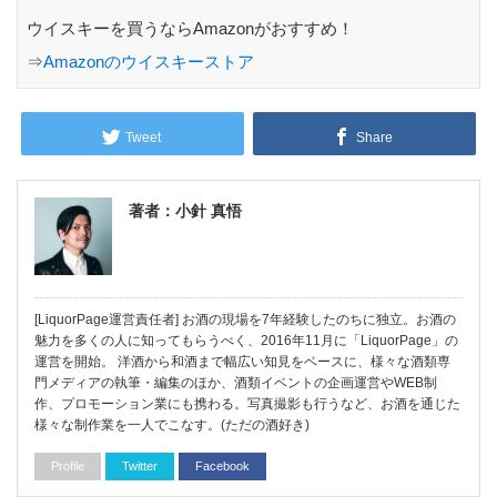
ウイスキーを買うならAmazonがおすすめ！
⇒
Amazonのウイスキーストア
Tweet
Share
著者：小針 真悟
[LiquorPage運営責任者] お酒の現場を7年経験したのちに独立。お酒の
魅力を多くの人に知ってもらうべく、2016年11月に「LiquorPage」の
運営を開始。 洋酒から和酒まで幅広い知見をベースに、様々な酒類専
門メディアの執筆・編集のほか、酒類イベントの企画運営やWEB制
作、プロモーション業にも携わる。写真撮影も行うなど、お酒を通じた
様々な制作業を一人でこなす。(ただの酒好き)
Profile
Twitter
Facebook