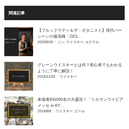
関連記事
【ブルックラディ＆ザ・ボタニスト】現代バー
シーンの最高峰「ZES…
2026/6/30
ジン
,
ウイスキー
,
カクテル
グレーンウイスキーとは何？初心者でもわかる
ように丁寧に解説！
2018/12/26
ウイスキー
来場者約5000名の大盛況！「リカマンウイビア
メッセ in KY…
2018/8/8
ウイスキー
,
ビール