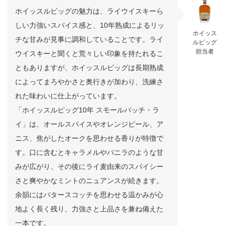
ホイッスルピッグの魅力は、ライウイスキーら
しい力強いスパイス感と、10年熟成によるリッ
ホイッス
チな甘みが見事に調和していることです。ライ
ルピッグ
担当者
ウイスキーと聞くと荒々しい印象を持たれるこ
ともありますが、ホイッスルピッグは長期熟成
によってまろやかさと奥行きが加わり、洗練さ
れた味わいに仕上がっています。
「ホイッスルピッグ10年 スモールバッチ・ラ
イ」は、オールスパイスやオレンジピール、ア
ニス、焦がしたオークを思わせる香りが特徴で
す。口に含むとキャラメルやバニラのような甘
みが広がり、その後にライ麦由来のスパイシー
さと爽やかなミントのニュアンスが続きます。
余韻にはバタースコッチを思わせる温かみが心
地よく長く残り、力強さと上品さを兼ね備えた
一本です。