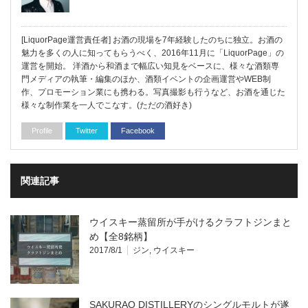
[LiquorPage運営責任者] お酒の現場を7年経験したのちに独立。お酒の
魅力を多くの人に知ってもらうべく、2016年11月に「LiquorPage」の
運営を開始。 洋酒から和酒まで幅広い知見をベースに、様々な酒類専
門メディアの執筆・編集のほか、酒類イベントの企画運営やWEB制
作、プロモーション業にも携わる。写真撮影も行うなど、お酒を通じた
様々な制作業を一人でこなす。(ただの酒好き)
Profile
Twitter
Facebook
関連記事
ウイスキー蒸留所が手がけるクラフトジンまと
め【全8銘柄】
2017/8/1
ジン
,
ウイスキー
SAKURAO DISTILLERYのシングルモルトが遂