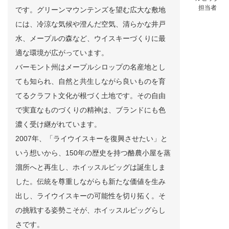
担当者
です。グリーンマウンテンズを望む広大な敷地
には、冷涼な気候や澄んだ空気、清らかな井戸
水、メープルの森など、ウイスキーづくりに最
適な環境が広がっています。
バーモント州はメープルシロップの名産地とし
ても知られ、自然と共生しながら良いものを育
てるクラフト文化が根づく土地です。その自由
で実直なものづくりの精神は、ブランドにも色
濃く受け継がれています。
2007年、「ライウイスキーを復興させたい」と
いう想いから、150年の歴史を持つ酪農小屋を蒸
溜所へと再生し、ホイッスルピッグは誕生しま
した。伝統を尊重しながらも新たな価値を生み
出し、ライウイスキーの可能性を切り拓く。そ
の挑戦する姿勢こそが、ホイッスルピッグらし
さです。