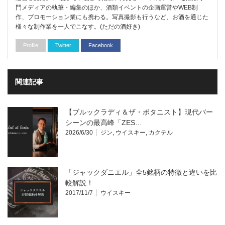
門メディアの執筆・編集のほか、酒類イベントの企画運営やWEB制
作、プロモーション業にも携わる。写真撮影も行うなど、お酒を通じた
様々な制作業を一人でこなす。(ただの酒好き)
Profile
Twitter
Facebook
関連記事
【ブルックラディ＆ザ・ボタニスト】現代バー
シーンの最高峰「ZES…
2026/6/30
ジン
,
ウイスキー
,
カクテル
「ジャックダニエル」全5銘柄の特徴と違いを比
較解説！
2017/11/7
ウイスキー