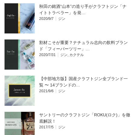
秋田の銘酒“山本”の造り手がクラフトジン「ナ
イトトラベラー」を発…
2020/9/7
ジン
割材こそが重要？ナチュラル志向の飲料ブラン
ド「フィーバーツリー」…
2020/7/31
ジン
,
カクテル
【中部地方版】国産クラフトジン全ブランド一
覧 〜 14ブランドの…
2021/9/6
ジン
サントリーのクラフトジン「ROKU(ロク)」を徹
底解説！
2017/7/5
ジン