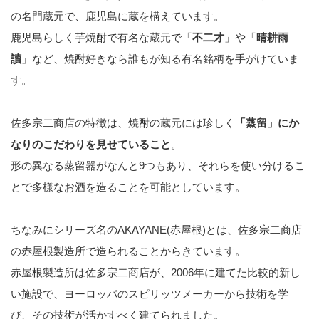
の名門蔵元で、鹿児島に蔵を構えています。
鹿児島らしく芋焼酎で有名な蔵元で「
不二才
」や「
晴耕雨
讀
」など、焼酎好きなら誰もが知る有名銘柄を手がけていま
す。
佐多宗二商店の特徴は、焼酎の蔵元には珍しく
「蒸留」にか
なりのこだわりを見せていること
。
形の異なる蒸留器がなんと9つもあり、それらを使い分けるこ
とで多様なお酒を造ることを可能としています。
ちなみにシリーズ名のAKAYANE(赤屋根)とは、佐多宗二商店
の赤屋根製造所で造られることからきています。
赤屋根製造所は佐多宗二商店が、2006年に建てた比較的新し
い施設で、ヨーロッパのスピリッツメーカーから技術を学
び、その技術が活かすべく建てられました。