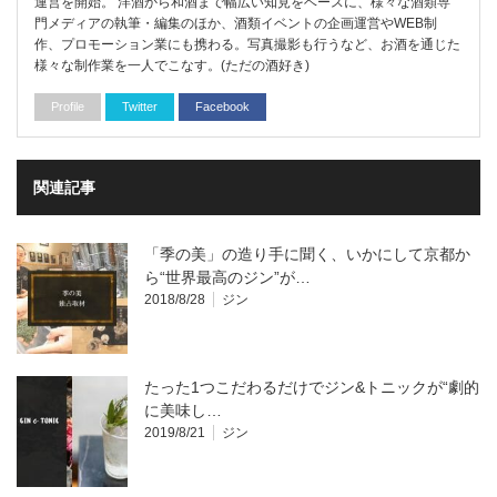
運営を開始。 洋酒から和酒まで幅広い知見をベースに、様々な酒類専
門メディアの執筆・編集のほか、酒類イベントの企画運営やWEB制
作、プロモーション業にも携わる。写真撮影も行うなど、お酒を通じた
様々な制作業を一人でこなす。(ただの酒好き)
Profile
Twitter
Facebook
関連記事
「季の美」の造り手に聞く、いかにして京都か
ら“世界最高のジン”が…
2018/8/28
ジン
たった1つこだわるだけでジン&トニックが“劇的
に美味し…
2019/8/21
ジン