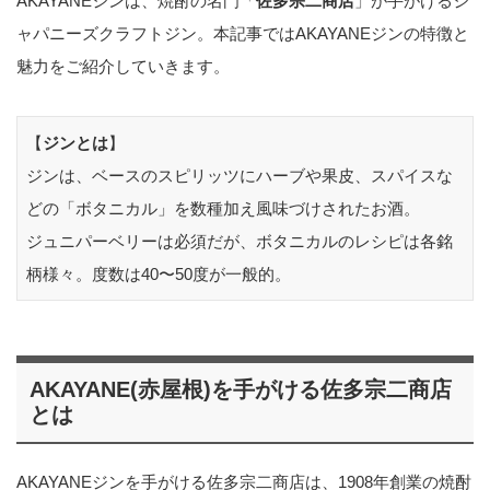
AKAYANEジンは、焼酎の名門「
佐多宗二商店
」が手がけるジ
ャパニーズクラフトジン。本記事ではAKAYANEジンの特徴と
魅力をご紹介していきます。
【
ジンとは
】
ジンは、ベースのスピリッツにハーブや果皮、スパイスな
どの「ボタニカル」を数種加え風味づけされたお酒。
ジュニパーベリーは必須だが、ボタニカルのレシピは各銘
柄様々。度数は40〜50度が一般的。
AKAYANE(赤屋根)を手がける佐多宗二商店
とは
AKAYANEジンを手がける佐多宗二商店は、1908年創業の焼酎