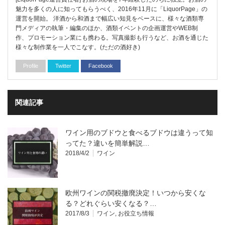
魅力を多くの人に知ってもらうべく、2016年11月に「LiquorPage」の
運営を開始。 洋酒から和酒まで幅広い知見をベースに、様々な酒類専
門メディアの執筆・編集のほか、酒類イベントの企画運営やWEB制
作、プロモーション業にも携わる。写真撮影も行うなど、お酒を通じた
様々な制作業を一人でこなす。(ただの酒好き)
Profile
Twitter
Facebook
関連記事
ワイン用のブドウと食べるブドウは違うって知
ってた？違いを簡単解説…
2018/4/2
ワイン
欧州ワインの関税撤廃決定！いつから安くな
る？どれぐらい安くなる？…
2017/8/3
ワイン
,
お役立ち情報