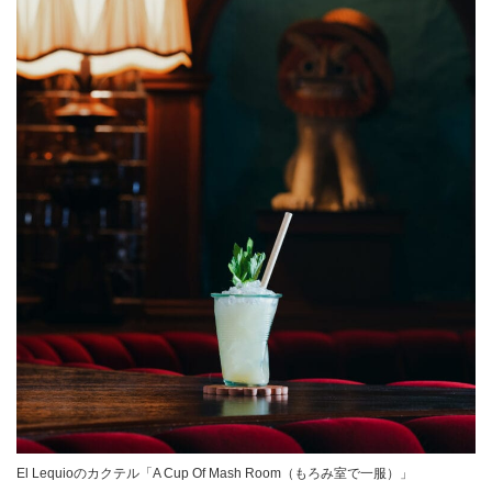
El Lequioのカクテル「A Cup Of Mash Room（もろみ室で一服）」