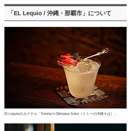
「EL Lequio / 沖縄・那覇市」について
El Lequioのカクテル「Tommy’s Okinawa Soba（トミーの沖縄そば）」