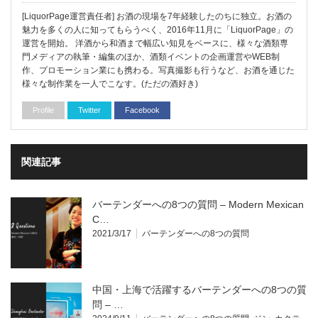
[LiquorPage運営責任者] お酒の現場を7年経験したのちに独立。お酒の
魅力を多くの人に知ってもらうべく、2016年11月に「LiquorPage」の
運営を開始。 洋酒から和酒まで幅広い知見をベースに、様々な酒類専
門メディアの執筆・編集のほか、酒類イベントの企画運営やWEB制
作、プロモーション業にも携わる。写真撮影も行うなど、お酒を通じた
様々な制作業を一人でこなす。(ただの酒好き)
Profile
Twitter
Facebook
関連記事
バーテンダーへの8つの質問 – Modern Mexican
C…
2021/3/17
バーテンダーへの8つの質問
中国・上海で活躍するバーテンダーへの8つの質
問 – …