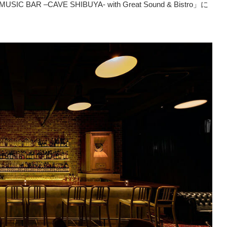
 –CAVE SHIBUYA- with Great Sound & Bistro」に