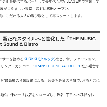
テルを提供するバーとして長年代々木VILLAGE内で営業して
の発展が目覚ましい東京・渋谷に移転オープン。
質にこだわる大人の遊び場として再スタートします。
新たなスタイルへと進化した「THE MUSIC
t Sound & Bistro」
ーサーを務める
KURKKU(クルック)
社と、食、ファッション、
アリング・カンパニー”
TRANSIT GENERAL OFFICE
社が運営す
トである“最高峰の音響設備による、音楽を最良の音質で､お酒と共に
GEの閉館に伴い一旦お店をクローズし、渋谷1丁目への移転を決