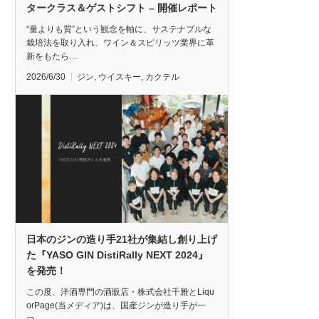
タークラス＆ゲストシフト – 開催レポート
“量よりも質”という観念を軸に、サステナブルな
栽培法を取り入れ、ワイン＆スピリッツ業界に革
新をもたら…
2026/6/30
ジン
,
ウイスキー
,
カクテル
日本のジンの造り手21社が集結し創り上げ
た『YASO GIN DistiRally NEXT 2024』
を発売！
この度、洋酒専門の酒販店・株式会社千雅とLiqu
orPage(当メディア)は、国産ジンが造り手が一