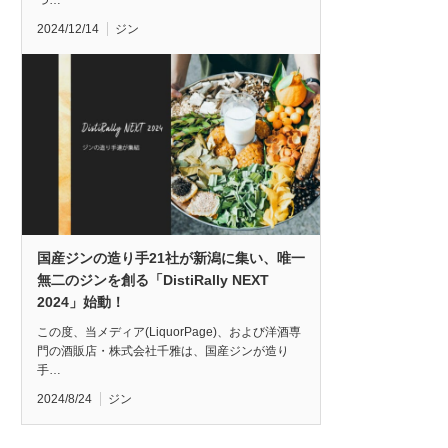
つ…
2024/12/14
ジン
国産ジンの造り手21社が新潟に集い、唯一
無二のジンを創る「DistiRally NEXT
2024」始動！
この度、当メディア(LiquorPage)、および洋酒専
門の酒販店・株式会社千雅は、国産ジンが造り
手…
2024/8/24
ジン