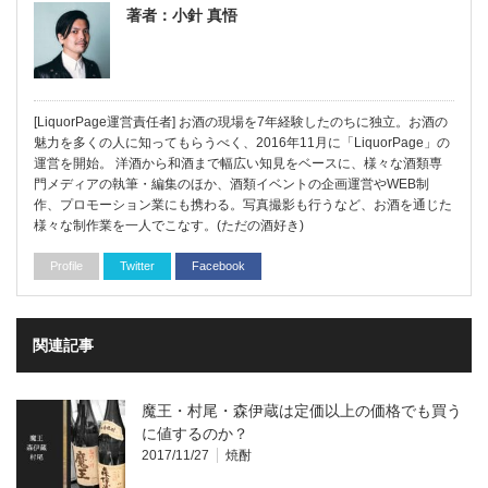
著者：小針 真悟
[LiquorPage運営責任者] お酒の現場を7年経験したのちに独立。お酒の
魅力を多くの人に知ってもらうべく、2016年11月に「LiquorPage」の
運営を開始。 洋酒から和酒まで幅広い知見をベースに、様々な酒類専
門メディアの執筆・編集のほか、酒類イベントの企画運営やWEB制
作、プロモーション業にも携わる。写真撮影も行うなど、お酒を通じた
様々な制作業を一人でこなす。(ただの酒好き)
Profile
Twitter
Facebook
関連記事
魔王・村尾・森伊蔵は定価以上の価格でも買う
に値するのか？
2017/11/27
焼酎