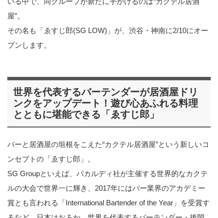
いる中で、同グループが新たに手がけるのは“カクテル居酒
屋”。
その名も「ゑすじ郎(SG LOW)」が、渋谷・神南に2/10にオー
プンします。
世界を代表するバーテンダーが居酒屋ドリ
ンクをアップデート！遊び心あふれる料理
とともに堪能できる「ゑすじ郎」
バーと居酒屋の垣根をこえた“カクテル居酒屋”という新しいコ
ンセプトの「ゑすじ郎」。
SG Groupといえば、バカルディ社が主催する世界的なカクテ
ルの大会で世界一に輝き、2017年にはバー業界のアカデミー
賞とも言われる「International Bartender of the Year」を受賞す
るなど、日本はおろか、世界を代表するバーテンダー・後閑