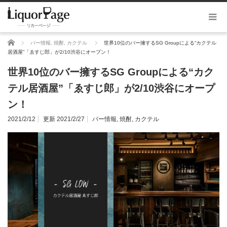
ホーム
バー情報
,
焼酎
,
カクテル
世界10位のバー擁するSG Groupによる“カクテル
居酒屋”「ゑすじ郎」が2/10渋谷にオープン！
世界10位のバー擁するSG Groupによる“カク
テル居酒屋”「ゑすじ郎」が2/10渋谷にオープ
ン！
2021/2/12
更新 2021/2/27
バー情報
,
焼酎
,
カクテル