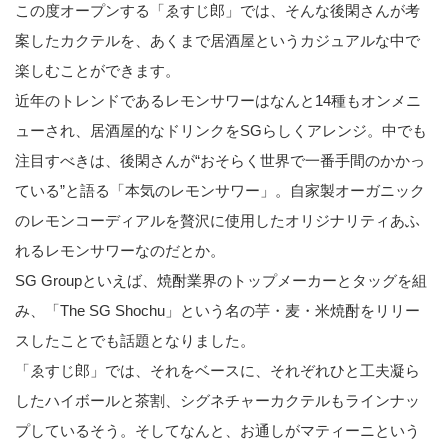
この度オープンする「ゑすじ郎」では、そんな後閑さんが考
案したカクテルを、あくまで居酒屋というカジュアルな中で
楽しむことができます。
近年のトレンドであるレモンサワーはなんと14種もオンメニ
ューされ、居酒屋的なドリンクをSGらしくアレンジ。中でも
注目すべきは、後閑さんが“おそらく世界で一番手間のかかっ
ている”と語る「本気のレモンサワー」。自家製オーガニック
のレモンコーディアルを贅沢に使用したオリジナリティあふ
れるレモンサワーなのだとか。
SG Groupといえば、焼酎業界のトップメーカーとタッグを組
み、「The SG Shochu」という名の芋・麦・米焼酎をリリー
スしたことでも話題となりました。
「ゑすじ郎」では、それをベースに、それぞれひと工夫凝ら
したハイボールと茶割、シグネチャーカクテルもラインナッ
プしているそう。そしてなんと、お通しがマティーニという