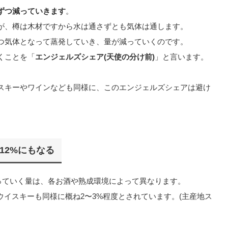
ずつ減っていきます
。
が、樽は木材ですから水は通さずとも気体は通します。
つ気体となって蒸発していき、量が減っていくのです。
くことを「
エンジェルズシェア(天使の分け前)
」と言います。
スキーやワインなども同様に、このエンジェルズシェアは避け
12%にもなる
っていく量は、各お酒や熟成環境によって異なります。
ウイスキーも同様に概ね2〜3%程度とされています。(主産地ス