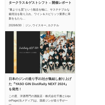
タークラス＆ゲストシフト – 開催レポート
“量よりも質”という観念を軸に、サステナブルな
栽培法を取り入れ、ワイン＆スピリッツ業界に革
新をもたら…
2026/6/30
ジン
,
ウイスキー
,
カクテル
日本のジンの造り手21社が集結し創り上げ
た『YASO GIN DistiRally NEXT 2024』
を発売！
この度、洋酒専門の酒販店・株式会社千雅とLiqu
orPage(当メディア)は、国産ジンが造り手が一