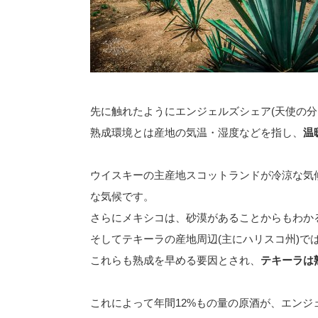
先に触れたようにエンジェルズシェア(天使の分
熟成環境とは産地の気温・湿度などを指し、
温
ウイスキーの主産地スコットランドが冷涼な気
な気候です。
さらにメキシコは、砂漠があることからもわか
そしてテキーラの産地周辺(主にハリスコ州)で
これらも熟成を早める要因とされ、
テキーラは
これによって年間12%もの量の原酒が、エン