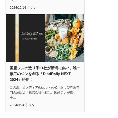
つ…
2024/12/14
ジン
国産ジンの造り手21社が新潟に集い、唯一
無二のジンを創る「DistiRally NEXT
2024」始動！
この度、当メディア(LiquorPage)、および洋酒専
門の酒販店・株式会社千雅は、国産ジンが造り
手…
2024/8/24
ジン