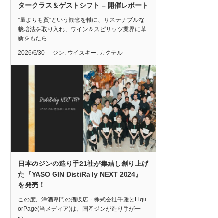
タークラス＆ゲストシフト – 開催レポート
“量よりも質”という観念を軸に、サステナブルな
栽培法を取り入れ、ワイン＆スピリッツ業界に革
新をもたら…
2026/6/30
ジン
,
ウイスキー
,
カクテル
日本のジンの造り手21社が集結し創り上げ
た『YASO GIN DistiRally NEXT 2024』
を発売！
この度、洋酒専門の酒販店・株式会社千雅とLiqu
orPage(当メディア)は、国産ジンが造り手が一