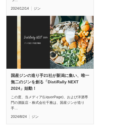
つ…
2024/12/14
ジン
国産ジンの造り手21社が新潟に集い、唯一
無二のジンを創る「DistiRally NEXT
2024」始動！
この度、当メディア(LiquorPage)、および洋酒専
門の酒販店・株式会社千雅は、国産ジンが造り
手…
2024/8/24
ジン