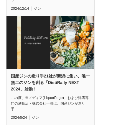
つ…
2024/12/14
ジン
国産ジンの造り手21社が新潟に集い、唯一
無二のジンを創る「DistiRally NEXT
2024」始動！
この度、当メディア(LiquorPage)、および洋酒専
門の酒販店・株式会社千雅は、国産ジンが造り
手…
2024/8/24
ジン