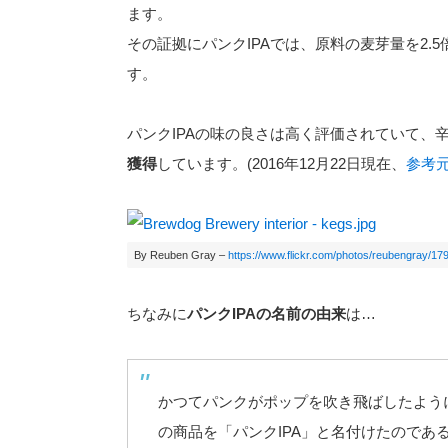
ます。
その証拠にパンクIPAでは、原料の麦芽量を2.
す。
パンクIPAの味の良さは高く評価されていて、辛
獲得
しています。(2016年12月22日現在、
参考
By Reuben Gray –
https://www.flickr.com/photos/reubengray/1
ちなみに
パンクIPAの名前の由来
は…
かつてパンクがポップを吹き飛ばしたよう
の商品を「パンクIPA」と名付けたのであ