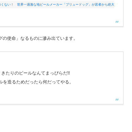
怖くない！ 世界一過激な地ビールメーカー「ブリュードッグ」が若者から絶大
グの使命」なるものに滲み出ています。
きたりのビールなんてまっぴらだ!!
ルを造るためだったら何だってやる。