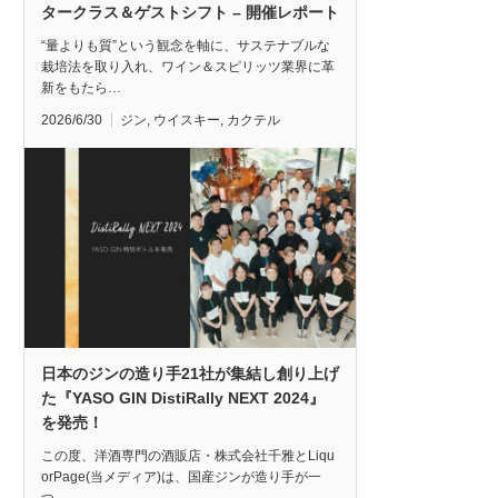
タークラス＆ゲストシフト – 開催レポート
“量よりも質”という観念を軸に、サステナブルな
栽培法を取り入れ、ワイン＆スピリッツ業界に革
新をもたら…
2026/6/30
ジン
,
ウイスキー
,
カクテル
日本のジンの造り手21社が集結し創り上げ
た『YASO GIN DistiRally NEXT 2024』
を発売！
この度、洋酒専門の酒販店・株式会社千雅とLiqu
orPage(当メディア)は、国産ジンが造り手が一