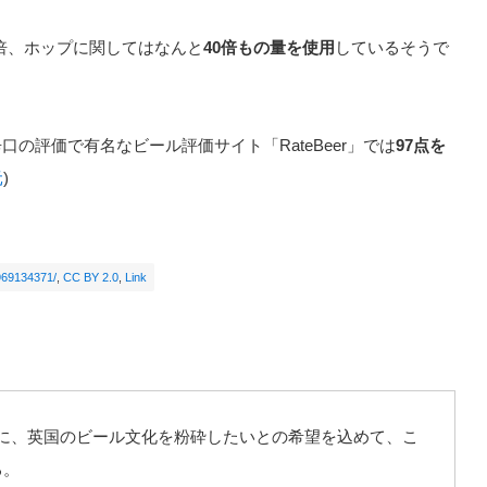
5倍、ホップに関してはなんと
40倍もの量を使用
しているそうで
口の評価で有名なビール評価サイト「RateBeer」では
97点を
元
)
7969134371/
,
CC BY 2.0
,
Link
に、英国のビール文化を粉砕したいとの希望を込めて、こ
る。