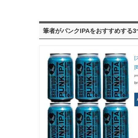
筆者がパンクIPAをおすすめする
[
[
po
b