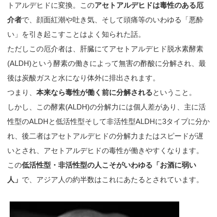
トアルデヒドに変換。この
アセトアルデヒドは毒性のある厄
介者
で、顔面紅潮や吐き気、そして頭痛等のいわゆる「悪酔
い」を引き起こすことはよく知られた話。
ただしこの厄介者は、肝臓にてアセトアルデヒド脱水素酵素
(ALDH)という酵素の働きによって無害の酢酸に分解され、最
後は炭酸ガスと水になり体外に排出されます。
つまり、
本来なら毒性が働く前に分解される
ということ。
しかし、この酵素(ALDH)の分解力には個人差があり、主に活
性型のALDHと低活性型そして非活性型ALDHに3タイプに分か
れ、後二者はアセトアルデヒドの分解力またはスピードが遅
いとされ、アセトアルデヒドの毒性が働きやすくなります。
この
低活性型・非活性型の人こそがいわゆる「お酒に弱い
人」
で、アジア人の約半数はこれにあたるとされています。