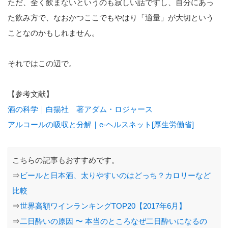
ただ、全く飲まないというのも寂しい話ですし、自分にあっ
た飲み方で、なおかつここでもやはり「適量」が大切という
ことなのかもしれません。
それではこの辺で。
【参考文献】
酒の科学｜白揚社 著アダム・ロジャース
アルコールの吸収と分解｜e-ヘルスネット[厚生労働省]
こちらの記事もおすすめです。
⇒
ビールと日本酒、太りやすいのはどっち？カロリーなど
比較
⇒
世界高額ワインランキングTOP20【2017年6月】
⇒
二日酔いの原因 〜 本当のところなぜ二日酔いになるの