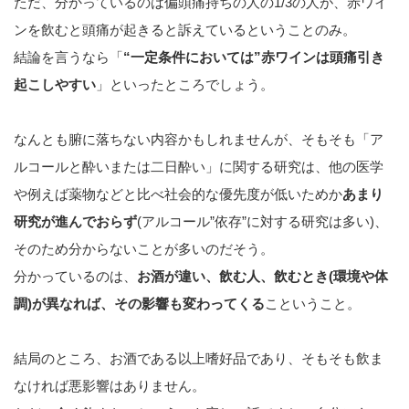
ただ、分かっているのは偏頭痛持ちの人の1/3の人が、赤ワイ
ンを飲むと頭痛が起きると訴えているということのみ。
結論を言うなら「
“一定条件においては”赤ワインは頭痛引き
起こしやすい
」といったところでしょう。
なんとも腑に落ちない内容かもしれませんが、そもそも「ア
ルコールと酔いまたは二日酔い」に関する研究は、他の医学
や例えば薬物などと比べ社会的な優先度が低いためか
あまり
研究が進んでおらず
(アルコール”依存”に対する研究は多い)、
そのため分からないことが多いのだそう。
分かっているのは、
お酒が違い、飲む人、飲むとき(環境や体
調)が異なれば、その影響も変わってくる
こということ。
結局のところ、お酒である以上嗜好品であり、そもそも飲ま
なければ悪影響はありません。