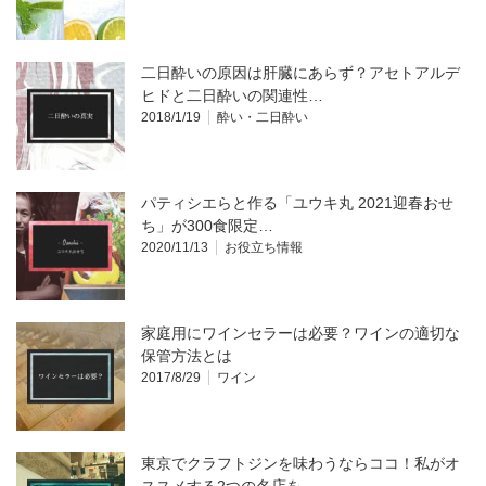
二日酔いの原因は肝臓にあらず？アセトアルデ
ヒドと二日酔いの関連性…
2018/1/19
酔い・二日酔い
パティシエらと作る「ユウキ丸 2021迎春おせ
ち」が300食限定…
2020/11/13
お役立ち情報
家庭用にワインセラーは必要？ワインの適切な
保管方法とは
2017/8/29
ワイン
東京でクラフトジンを味わうならココ！私がオ