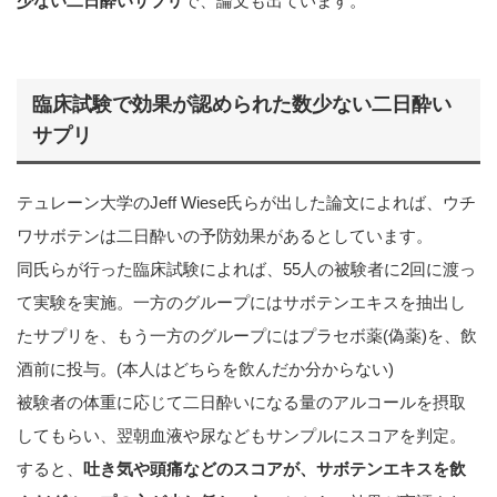
少ない二日酔いサプリ
で、論文も出ています。
臨床試験で効果が認められた数少ない二日酔い
サプリ
テュレーン大学のJeff Wiese氏らが出した論文によれば、ウチ
ワサボテンは二日酔いの予防効果があるとしています。
同氏らが行った臨床試験によれば、55人の被験者に2回に渡っ
て実験を実施。一方のグループにはサボテンエキスを抽出し
たサプリを、もう一方のグループにはプラセボ薬(偽薬)を、飲
酒前に投与。(本人はどちらを飲んだか分からない)
被験者の体重に応じて二日酔いになる量のアルコールを摂取
してもらい、翌朝血液や尿などもサンプルにスコアを判定。
すると、
吐き気や頭痛などのスコアが、サボテンエキスを飲