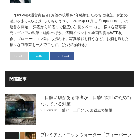
[LiquorPage運営責任者] お酒の現場を7年経験したのちに独立。お酒の
魅力を多くの人に知ってもらうべく、2016年11月に「LiquorPage」の
運営を開始。 洋酒から和酒まで幅広い知見をベースに、様々な酒類専
門メディアの執筆・編集のほか、酒類イベントの企画運営やWEB制
作、プロモーション業にも携わる。写真撮影も行うなど、お酒を通じた
様々な制作業を一人でこなす。(ただの酒好き)
Profile
Twitter
Facebook
関連記事
二日酔い癖がある筆者が二日酔い防止のため行
なっている対策
2017/2/18
酔い・二日酔い
,
お役立ち情報
プレミアムトニックウォーター「フィーバーツ