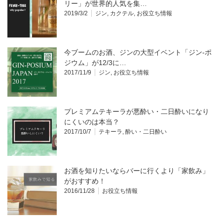
リー」が世界的人気を集…
2019/3/2
ジン
,
カクテル
,
お役立ち情報
今ブームのお酒、ジンの大型イベント「ジン-ポ
ジウム」が12/3に…
2017/11/9
ジン
,
お役立ち情報
プレミアムテキーラが悪酔い・二日酔いになり
にくいのは本当？
2017/10/7
テキーラ
,
酔い・二日酔い
お酒を知りたいならバーに行くより「家飲み」
がおすすめ！
2016/11/28
お役立ち情報