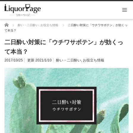
ホーム
酔い・二日酔い
,
お役立ち情報
二日酔い対策に「ウチワサボテン」が効くっ
て本当？
二日酔い対策に「ウチワサボテン」が効くっ
て本当？
2017/10/25
更新 2021/1/10
酔い・二日酔い
,
お役立ち情報