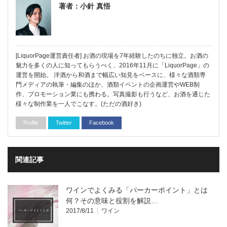
著者：小針 真悟
[LiquorPage運営責任者] お酒の現場を7年経験したのちに独立。お酒の
魅力を多くの人に知ってもらうべく、2016年11月に「LiquorPage」の
運営を開始。 洋酒から和酒まで幅広い知見をベースに、様々な酒類専
門メディアの執筆・編集のほか、酒類イベントの企画運営やWEB制
作、プロモーション業にも携わる。写真撮影も行うなど、お酒を通じた
様々な制作業を一人でこなす。(ただの酒好き)
Profile
Twitter
Facebook
関連記事
ワインでよくみる「パーカーポイント」とは
何？その意味と役割を解説…
2017/8/11
ワイン