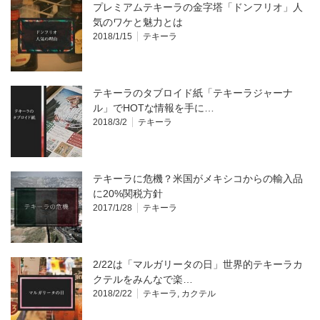
プレミアムテキーラの金字塔「ドンフリオ」人
気のワケと魅力とは
2018/1/15
テキーラ
テキーラのタブロイド紙「テキーラジャーナ
ル」でHOTな情報を手に…
2018/3/2
テキーラ
テキーラに危機？米国がメキシコからの輸入品
に20%関税方針
2017/1/28
テキーラ
2/22は「マルガリータの日」世界的テキーラカ
クテルをみんなで楽…
2018/2/22
テキーラ
,
カクテル