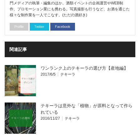
門メディアの執筆・編集のほか、酒類イベントの企画運営やWEB制
作、プロモーション業にも携わる。写真撮影も行うなど、お酒を通じた
様々な制作業を一人でこなす。(ただの酒好き)
Profile
Twitter
Facebook
関連記事
ワンランク上のテキーラの選び方【産地編】
2017/6/5
テキーラ
テキーラは意外な「植物」が原料となって作ら
れている
2016/11/27
テキーラ