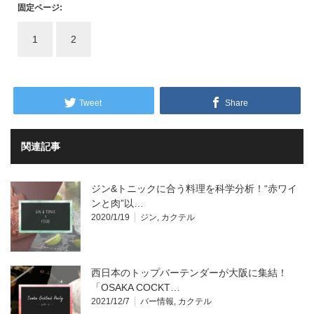
固定ページ:
1
2
Tweet
Share
関連記事
ジン&トニックに合う料理を科学分析！“赤ワイ
ンと肉”以…
2020/1/19
ジン
,
カクテル
西日本のトップバーテンダーが大阪に集結！
「OSAKA COCKT…
2021/12/7
バー情報
,
カクテル