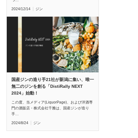
つ…
2024/12/14
ジン
国産ジンの造り手21社が新潟に集い、唯一
無二のジンを創る「DistiRally NEXT
2024」始動！
この度、当メディア(LiquorPage)、および洋酒専
門の酒販店・株式会社千雅は、国産ジンが造り
手…
2024/8/24
ジン