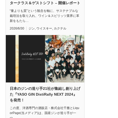
タークラス＆ゲストシフト – 開催レポート
“量よりも質”という観念を軸に、サステナブルな
栽培法を取り入れ、ワイン＆スピリッツ業界に革
新をもたら…
2026/6/30
ジン
,
ウイスキー
,
カクテル
日本のジンの造り手21社が集結し創り上げ
た『YASO GIN DistiRally NEXT 2024』
を発売！
この度、洋酒専門の酒販店・株式会社千雅とLiqu
orPage(当メディア)は、国産ジンが造り手が一