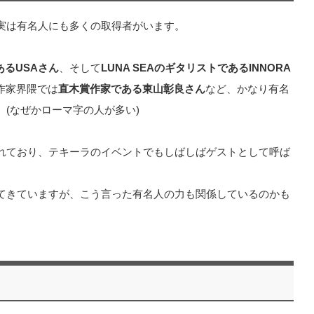
実は有名人にも多くの取得者がいます。
あるUSAさん
、そして
LUNA SEAのギタリストであるINNORA
作家界隈では
直木賞作家である東山彰良さん
など、かなり有名
(なぜかローマ字の人が多い)
れており、テキーラのイベントでもしばしばゲストとして呼ば
てきていますが、こう言った有名人の力も関係しているのかも