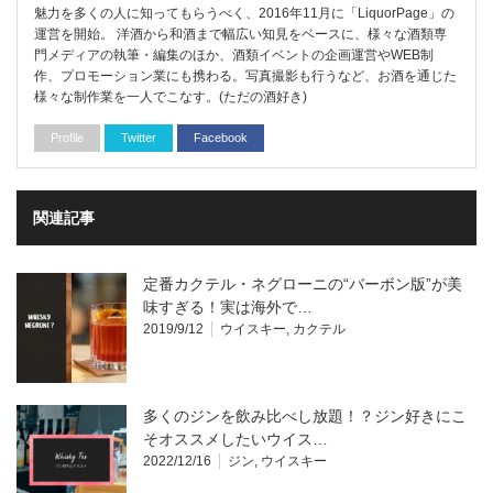
魅力を多くの人に知ってもらうべく、2016年11月に「LiquorPage」の
運営を開始。 洋酒から和酒まで幅広い知見をベースに、様々な酒類専
門メディアの執筆・編集のほか、酒類イベントの企画運営やWEB制
作、プロモーション業にも携わる。写真撮影も行うなど、お酒を通じた
様々な制作業を一人でこなす。(ただの酒好き)
Profile
Twitter
Facebook
関連記事
定番カクテル・ネグローニの“バーボン版”が美
味すぎる！実は海外で…
2019/9/12
ウイスキー
,
カクテル
多くのジンを飲み比べし放題！？ジン好きにこ
そオススメしたいウイス…
2022/12/16
ジン
,
ウイスキー