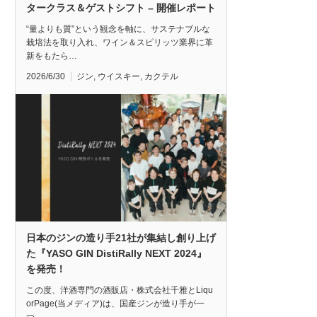
タークラス＆ゲストシフト – 開催レポート
“量よりも質”という観念を軸に、サステナブルな
栽培法を取り入れ、ワイン＆スピリッツ業界に革
新をもたら…
2026/6/30
ジン
,
ウイスキー
,
カクテル
日本のジンの造り手21社が集結し創り上げ
た『YASO GIN DistiRally NEXT 2024』
を発売！
この度、洋酒専門の酒販店・株式会社千雅とLiqu
orPage(当メディア)は、国産ジンが造り手が一