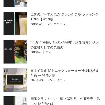
世界のバーで人気の“ジンカクテル”ランキング
TOP5【2019版…
2019/3/29
ジン
,
カクテル
“タガメ”を用いたジンが登場！誕生背景とジン
の素材としての昆虫の…
2019/7/7
ジン
日本で買える“トニックウォーター”全14銘柄ま
とめ 〜 特徴と味…
2021/8/24
ジン
,
カクテル
国産クラフトジン「槙-KOZUE-」が新発売！気
になる特徴とは