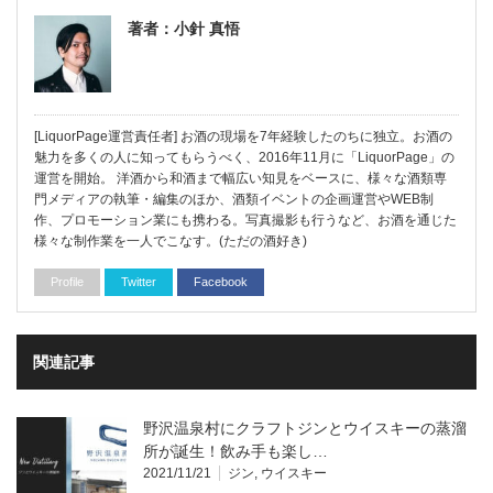
著者：小針 真悟
[LiquorPage運営責任者] お酒の現場を7年経験したのちに独立。お酒の
魅力を多くの人に知ってもらうべく、2016年11月に「LiquorPage」の
運営を開始。 洋酒から和酒まで幅広い知見をベースに、様々な酒類専
門メディアの執筆・編集のほか、酒類イベントの企画運営やWEB制
作、プロモーション業にも携わる。写真撮影も行うなど、お酒を通じた
様々な制作業を一人でこなす。(ただの酒好き)
Profile
Twitter
Facebook
関連記事
野沢温泉村にクラフトジンとウイスキーの蒸溜
所が誕生！飲み手も楽し…
2021/11/21
ジン
,
ウイスキー