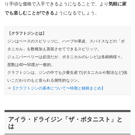
り手頃な価格で入手できるようになることで、より
気軽に家
でも楽しむことができる
ようになるでしょう。
【
クラフトジンとは
】
ジンはベースのスピリッツに、ハーブや果皮、スパイスなどの「ボ
タニカル」を数種加え蒸留させてできるスピリッツ。
ジュニパーベリーは必須だが、ボタニカルのレシピは各銘柄様々。
度数は40〜50度が一般的。
クラフトジンは、ジンの中でも少量生産で(ボタニカルや製法など)強
いこだわりのもと造られる個性的なジン。
⇒
【クラフトジンの基本について〜特徴と銘柄まとめ】
アイラ・ドライジン「ザ・ボタニスト」と
は