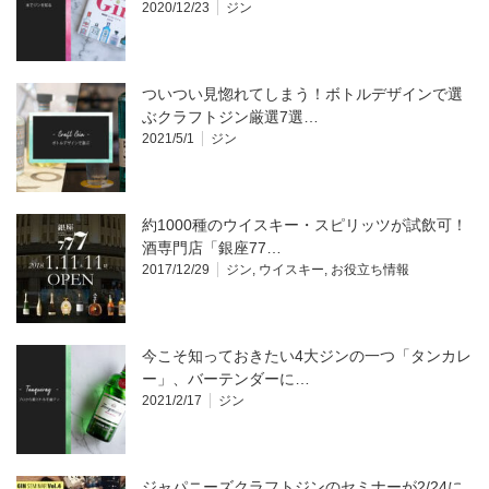
2020/12/23
ジン
ついつい見惚れてしまう！ボトルデザインで選
ぶクラフトジン厳選7選…
2021/5/1
ジン
約1000種のウイスキー・スピリッツが試飲可！
酒専門店「銀座77…
2017/12/29
ジン
,
ウイスキー
,
お役立ち情報
今こそ知っておきたい4大ジンの一つ「タンカレ
ー」、バーテンダーに…
2021/2/17
ジン
ジャパニーズクラフトジンのセミナーが2/24に