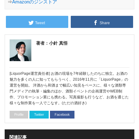
⇒
Amazonのジンストア
Tweet
Share
著者：小針 真悟
[LiquorPage運営責任者] お酒の現場を7年経験したのちに独立。お酒の
魅力を多くの人に知ってもらうべく、2016年11月に「LiquorPage」の
運営を開始。 洋酒から和酒まで幅広い知見をベースに、様々な酒類専
門メディアの執筆・編集のほか、酒類イベントの企画運営やWEB制
作、プロモーション業にも携わる。写真撮影も行うなど、お酒を通じた
様々な制作業を一人でこなす。(ただの酒好き)
Profile
Twitter
Facebook
関連記事