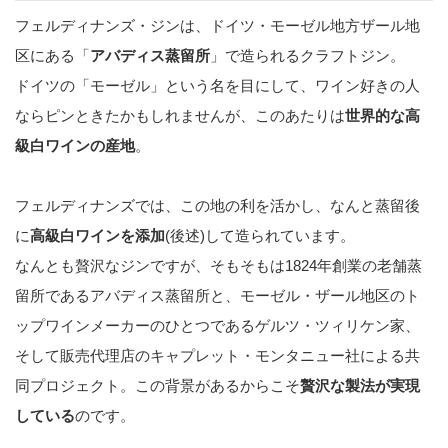
フェルディナンズ・ジンは、ドイツ・モーゼル地方ザール地
区にある「
アバディス蒸留所
」で造られるクラフトジン。
ドイツの「モーゼル」という名を目にして、ワイン好きの人
ならピンときたかもしれませんが、このあたりは
世界的な高
級白ワインの産地
。
フェルディナンズでは、この地の利を活かし、なんと蒸留後
に
高級白ワインを添加
(後述)して造られています。
なんとも贅沢なジンですが、そもそもは1824年創業の老舗蒸
留所であるアバディス蒸留所と、モーゼル・ザール地区のト
ップワインメーカーのひとつであるゲルツ・ツィリケン家、
そして販売代理店のキャプレット・モンタニュー社による共
同プロジェクト。この背景があるからこそ
贅沢な製法が実現
している
のです。