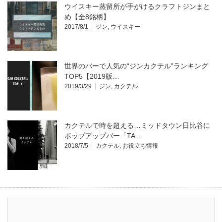
ウイスキー蒸留所が手がけるクラフトジンまと
め【全8銘柄】
2017/8/1
ジン
,
ウイスキー
世界のバーで人気の“ジンカクテル”ランキング
TOP5【2019版…
2019/3/29
ジン
,
カクテル
カクテルで時を超える…ミッドタウン日比谷に
ポップアップバー「TA…
2018/7/5
カクテル
,
お役立ち情報