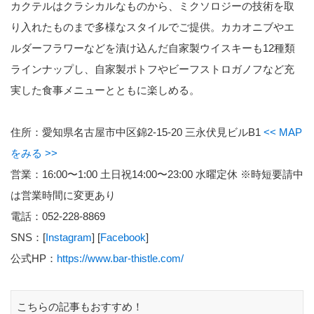
カクテルはクラシカルなものから、ミクソロジーの技術を取
り入れたものまで多様なスタイルでご提供。カカオニブやエ
ルダーフラワーなどを漬け込んだ自家製ウイスキーも12種類
ラインナップし、自家製ポトフやビーフストロガノフなど充
実した食事メニューとともに楽しめる。
住所：愛知県名古屋市中区錦2-15-20 三永伏見ビルB1
<< MAP
をみる >>
営業：16:00〜1:00 土日祝14:00〜23:00 水曜定休 ※時短要請中
は営業時間に変更あり
電話：052-228-8869
SNS：[
Instagram
] [
Facebook
]
公式HP：
https://www.bar-thistle.com/
こちらの記事もおすすめ！