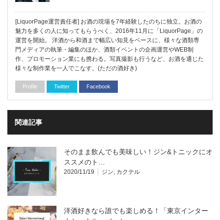
[LiquorPage運営責任者] お酒の現場を7年経験したのちに独立。お酒の
魅力を多くの人に知ってもらうべく、2016年11月に「LiquorPage」の
運営を開始。 洋酒から和酒まで幅広い知見をベースに、様々な酒類専
門メディアの執筆・編集のほか、酒類イベントの企画運営やWEB制
作、プロモーション業にも携わる。写真撮影も行うなど、お酒を通じた
様々な制作業を一人でこなす。(ただの酒好き)
Profile
Twitter
Facebook
関連記事
そのまま飲んでも美味しい！ジン&トニックにオ
ススメのト…
2020/11/19
ジン
,
カクテル
洋酒好きなら誰でも楽しめる！「東京インター