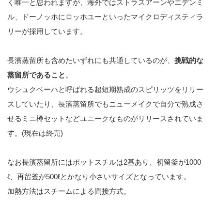
く唯一と思われますが、海外ではストラスアーンやエデンミ
ル、ドーノッホにロッホユーといったマイクロディスティラ
リーが採用しています。
長濱蒸留所も含めたいずれにも共通しているのが、
挑戦的な
蒸留所であること
。
ウシュクベーハと呼ばれる超短期熟成のスピリッツをリリー
スしていたり、長濱蒸留所でもニューメイクで自分で熟成さ
せるミニ樽セットなどユニークなものがリリースされていま
す。(現在は終売)
なお長濱蒸留所にはポットスチルは2基あり、初留釜が1000
ℓ、再留釜が500ℓとかなり小さいサイズとなっています。
加熱方法はスチームによる間接方式。