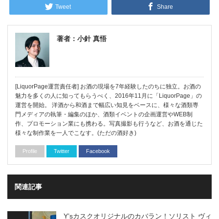
Tweet
Share
著者：小針 真悟
[LiquorPage運営責任者] お酒の現場を7年経験したのちに独立。お酒の
魅力を多くの人に知ってもらうべく、2016年11月に「LiquorPage」の
運営を開始。 洋酒から和酒まで幅広い知見をベースに、様々な酒類専
門メディアの執筆・編集のほか、酒類イベントの企画運営やWEB制
作、プロモーション業にも携わる。写真撮影も行うなど、お酒を通じた
様々な制作業を一人でこなす。(ただの酒好き)
Profile
Twitter
Facebook
関連記事
Y’sカスクオリジナルのカバラン！ソリスト ヴィ