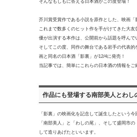
そんなもしもに答える日本酒がこの度登場！
芥川賞受賞作である小説を原作とした、映画「影裏(
これまで数多くのヒット作を手がけてきた大友
優が出演する本作は、公開前から話題を呼んで
そしてこの度、同作の舞台である岩手の代表的
画と同名の日本酒「影裏」が12/4に発売！
当記事では、簡単にこれらの日本酒の情報をご
作品にも登場する南部美人とわし
「影裏」の映画化を記念して誕生したという今
「南部美人」と「わしの尾」、そして盛岡市の
して造りあげたといいます。