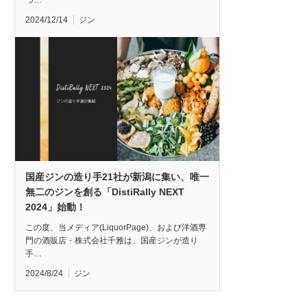
つ…
2024/12/14
ジン
国産ジンの造り手21社が新潟に集い、唯一
無二のジンを創る「DistiRally NEXT
2024」始動！
この度、当メディア(LiquorPage)、および洋酒専
門の酒販店・株式会社千雅は、国産ジンが造り
手…
2024/8/24
ジン