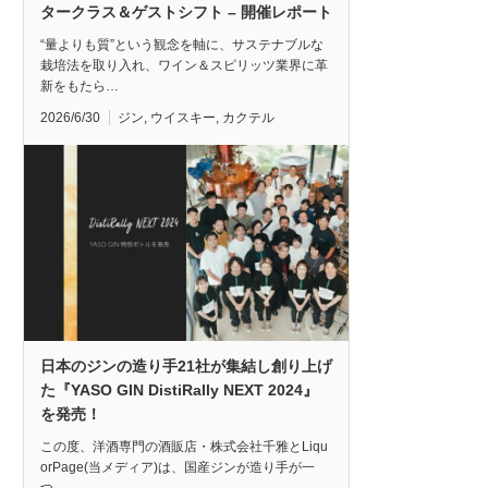
タークラス＆ゲストシフト – 開催レポート
“量よりも質”という観念を軸に、サステナブルな
栽培法を取り入れ、ワイン＆スピリッツ業界に革
新をもたら…
2026/6/30
ジン
,
ウイスキー
,
カクテル
日本のジンの造り手21社が集結し創り上げ
た『YASO GIN DistiRally NEXT 2024』
を発売！
この度、洋酒専門の酒販店・株式会社千雅とLiqu
orPage(当メディア)は、国産ジンが造り手が一