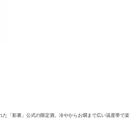
れた「影裏」公式の限定酒。冷やからお燗まで広い温度帯で楽