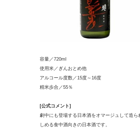
容量／720ml
使用米／ぎんおとめ他
アルコール度数／15度～16度
精米歩合／55％
[公式コメント]
劇中にも登場する日本酒をオマージュして造ら
しめる食中酒向きの日本酒です。