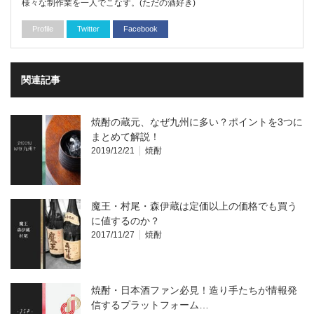
様々な制作業を一人でこなす。(ただの酒好き)
Profile
Twitter
Facebook
関連記事
焼酎の蔵元、なぜ九州に多い？ポイントを3つに
まとめて解説！
2019/12/21
焼酎
魔王・村尾・森伊蔵は定価以上の価格でも買う
に値するのか？
2017/11/27
焼酎
焼酎・日本酒ファン必見！造り手たちが情報発
信するプラットフォーム…