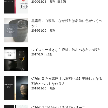
2020/12/28
焼酎
,
日本酒
黒霧島に白霧島、なぜ焼酎は名前に色がつくの
か？
2016/11/26
焼酎
ウイスキー好きなら絶対に飲むべき2つの焼酎
2017/1/5
焼酎
焼酎の飲み方講座【お湯割り編】美味しくなる
割合とベストな作り方
2018/12/20
焼酎
焼酎の名門が手がける洋酒シリーズ