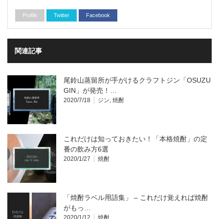
Profile
Twitter
Facebook
関連記事
尾鈴山蒸留所が手がけるクラフトジン「OSUZU
GIN」が発売！…
2020/7/18
ジン
,
焼酎
これだけは知っておきたい！「本格焼酎」の定
番の飲み方6選
2020/1/27
焼酎
「焼酎ラベル用語集」 – これだけ覚えれば焼酎
がもっ…
2020/1/12
焼酎