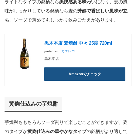
ライトなタイプの銘柄なら
爽快感ある味わい
になり、麦の風
味がしっかりしている銘柄なら麦の
芳醇で香ばしい風味が立
ち
、ソーダで薄めてもしっかり飲みごたえがあります。
黒木本店 麦焼酎 中々 25度 720ml
posted with
カエレバ
黒木本店
Amazonでチェック
黄麹仕込みの芋焼酎
芋焼酎ももちろんソーダ割りで楽しむことができますが、麹
のタイプが
黄麹仕込みの華やかなタイプ
の銘柄がより適して