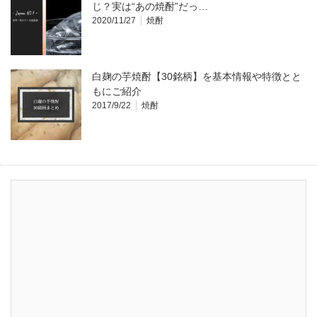
じ？実は“あの焼酎”だっ…
2020/11/27
焼酎
白麹の芋焼酎【30銘柄】を基本情報や特徴とと
もにご紹介
2017/9/22
焼酎