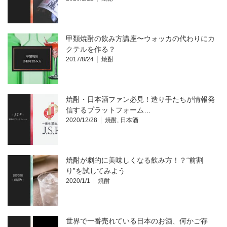
甲類焼酎の飲み方講座〜ウォッカの代わりにカ
クテルを作る？
2017/8/24
焼酎
焼酎・日本酒ファン必見！造り手たちが情報発
信するプラットフォーム…
2020/12/28
焼酎
,
日本酒
焼酎が劇的に美味しくなる飲み方！？“前割
り”を試してみよう
2020/1/1
焼酎
世界で一番売れている日本のお酒、何かご存