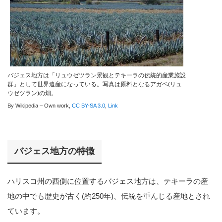
バジェス地方は「リュウゼツラン景観とテキーラの伝統的産業施設
群」として世界遺産になっている。写真は原料となるアガベ(リュ
ウゼツラン)の畑。
By Wikipedia –
Own work
,
CC BY-SA 3.0
,
Link
バジェス地方の特徴
ハリスコ州の西側に位置するバジェス地方は、テキーラの産
地の中でも歴史が古く(約250年)、伝統を重んじる産地とされ
ています。