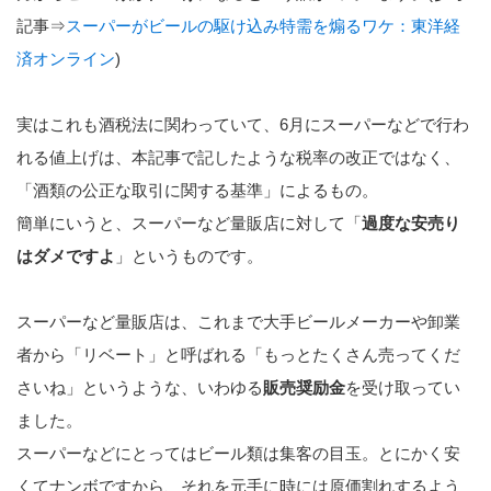
記事⇒
スーパーがビールの駆け込み特需を煽るワケ：東洋経
済オンライン
)
実はこれも酒税法に関わっていて、6月にスーパーなどで行わ
れる値上げは、本記事で記したような税率の改正ではなく、
「酒類の公正な取引に関する基準」によるもの。
簡単にいうと、スーパーなど量販店に対して「
過度な安売り
はダメですよ
」というものです。
スーパーなど量販店は、これまで大手ビールメーカーや卸業
者から「リベート」と呼ばれる「もっとたくさん売ってくだ
さいね」というような、いわゆる
販売奨励金
を受け取ってい
ました。
スーパーなどにとってはビール類は集客の目玉。とにかく安
くてナンボですから、それを元手に時には原価割れするよう