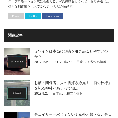
作、プロモーション業にも携わる。写真撮影も行うなど、お酒を通じた
様々な制作業を一人でこなす。(ただの酒好き)
Profile
Twitter
Facebook
関連記事
赤ワインは本当に頭痛を引き起こしやすいの
か？
2017/10/4
ワイン
,
酔い・二日酔い
,
お役立ち情報
お酒の関係者、大の酒好き必見！「酒の神様」
を祀る神社があるって知…
2018/9/27
日本酒
,
お役立ち情報
チェイサー＝水じゃない？意外と知らないチェ