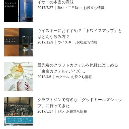
イサーの本当の意味
2017/7/27
酔い・二日酔い
,
お役立ち情報
ウイスキーにおすすめ？「トワイスアップ」と
はどんな飲み方？
2017/12/9
ウイスキー
,
お役立ち情報
最先端のクラフトカクテルを気軽に楽しめる
「東京カクテル7デイズ …
2018/4/6
カクテル
,
お役立ち情報
クラフトジンで有名な「グッドミールズショッ
プ」に行ってきた
2017/5/17
ジン
,
お役立ち情報