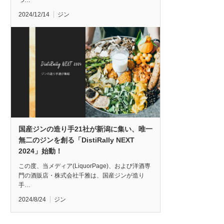
つ…
2024/12/14
ジン
国産ジンの造り手21社が新潟に集い、唯一
無二のジンを創る「DistiRally NEXT
2024」始動！
この度、当メディア(LiquorPage)、および洋酒専
門の酒販店・株式会社千雅は、国産ジンが造り
手…
2024/8/24
ジン