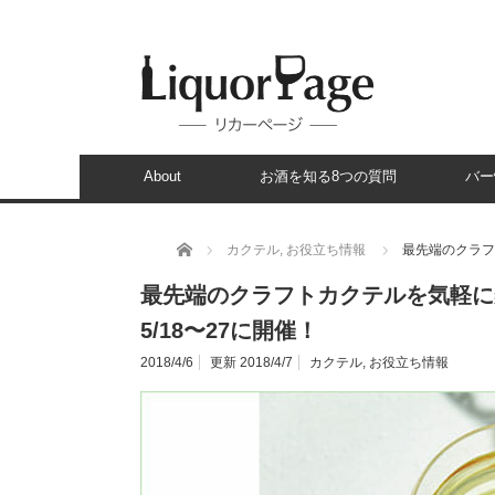
About
お酒を知る8つの質問
バー
ホーム
カクテル
,
お役立ち情報
最先端のクラフ
最先端のクラフトカクテルを気軽に楽
5/18〜27に開催！
2018/4/6
更新 2018/4/7
カクテル
,
お役立ち情報