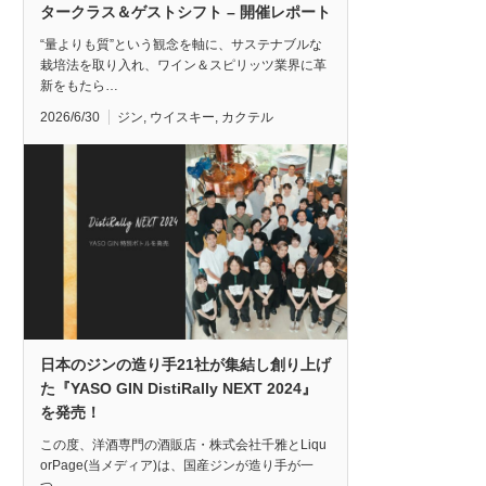
タークラス＆ゲストシフト – 開催レポート
“量よりも質”という観念を軸に、サステナブルな
栽培法を取り入れ、ワイン＆スピリッツ業界に革
新をもたら…
2026/6/30
ジン
,
ウイスキー
,
カクテル
日本のジンの造り手21社が集結し創り上げ
た『YASO GIN DistiRally NEXT 2024』
を発売！
この度、洋酒専門の酒販店・株式会社千雅とLiqu
orPage(当メディア)は、国産ジンが造り手が一