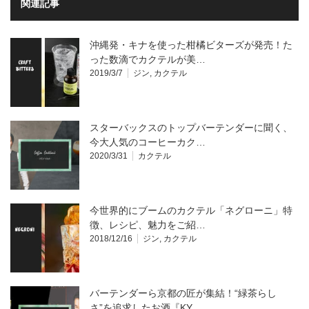
関連記事
沖縄発・キナを使った柑橘ビターズが発売！た
った数滴でカクテルが美…
2019/3/7
ジン
,
カクテル
スターバックスのトップバーテンダーに聞く、
今大人気のコーヒーカク…
2020/3/31
カクテル
今世界的にブームのカクテル「ネグローニ」特
徴、レシピ、魅力をご紹…
2018/12/16
ジン
,
カクテル
バーテンダーら京都の匠が集結！“緑茶らし
さ”を追求したお酒『KY…