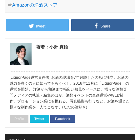
⇒
Amazonの洋酒ストア
Tweet
Share
著者：小針 真悟
[LiquorPage運営責任者] お酒の現場を7年経験したのちに独立。お酒の
魅力を多くの人に知ってもらうべく、2016年11月に「LiquorPage」の
運営を開始。 洋酒から和酒まで幅広い知見をベースに、様々な酒類専
門メディアの執筆・編集のほか、酒類イベントの企画運営やWEB制
作、プロモーション業にも携わる。写真撮影も行うなど、お酒を通じた
様々な制作業を一人でこなす。(ただの酒好き)
Profile
Twitter
Facebook