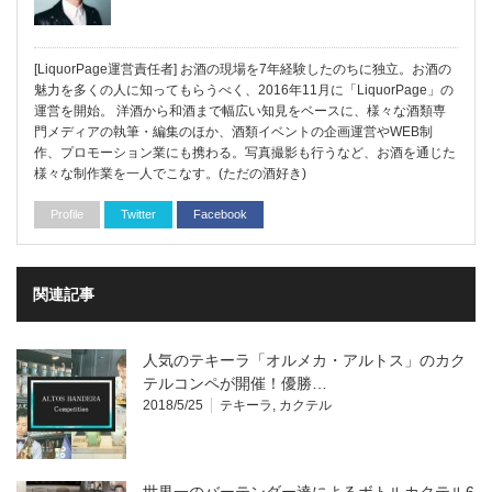
[LiquorPage運営責任者] お酒の現場を7年経験したのちに独立。お酒の
魅力を多くの人に知ってもらうべく、2016年11月に「LiquorPage」の
運営を開始。 洋酒から和酒まで幅広い知見をベースに、様々な酒類専
門メディアの執筆・編集のほか、酒類イベントの企画運営やWEB制
作、プロモーション業にも携わる。写真撮影も行うなど、お酒を通じた
様々な制作業を一人でこなす。(ただの酒好き)
Profile
Twitter
Facebook
関連記事
人気のテキーラ「オルメカ・アルトス」のカク
テルコンペが開催！優勝…
2018/5/25
テキーラ
,
カクテル
世界一のバーテンダー達によるボトルカクテル6