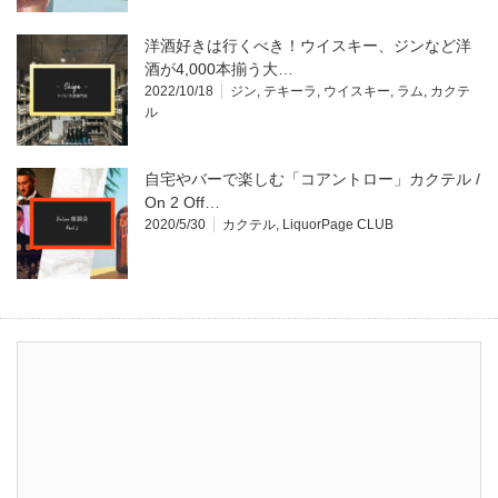
洋酒好きは行くべき！ウイスキー、ジンなど洋
酒が4,000本揃う大…
2022/10/18
ジン
,
テキーラ
,
ウイスキー
,
ラム
,
カクテ
ル
自宅やバーで楽しむ「コアントロー」カクテル /
On 2 Off…
2020/5/30
カクテル
,
LiquorPage CLUB