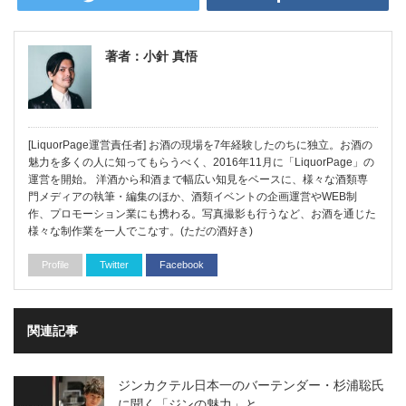
著者：小針 真悟
[LiquorPage運営責任者] お酒の現場を7年経験したのちに独立。お酒の
魅力を多くの人に知ってもらうべく、2016年11月に「LiquorPage」の
運営を開始。 洋酒から和酒まで幅広い知見をベースに、様々な酒類専
門メディアの執筆・編集のほか、酒類イベントの企画運営やWEB制
作、プロモーション業にも携わる。写真撮影も行うなど、お酒を通じた
様々な制作業を一人でこなす。(ただの酒好き)
Profile
Twitter
Facebook
関連記事
ジンカクテル日本一のバーテンダー・杉浦聡氏
に聞く「ジンの魅力」と…