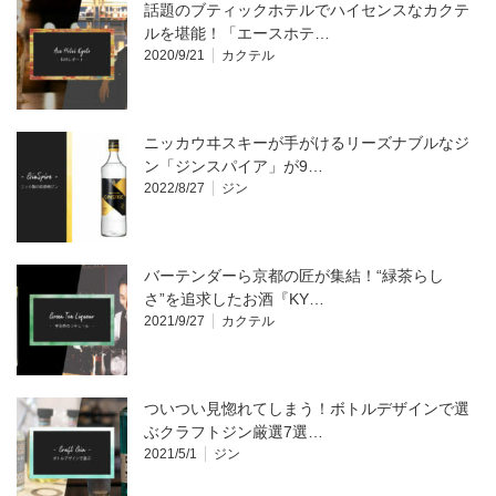
話題のブティックホテルでハイセンスなカクテ
ルを堪能！「エースホテ…
2020/9/21
カクテル
ニッカウヰスキーが手がけるリーズナブルなジ
ン「ジンスパイア」が9…
2022/8/27
ジン
バーテンダーら京都の匠が集結！“緑茶らし
さ”を追求したお酒『KY…
2021/9/27
カクテル
ついつい見惚れてしまう！ボトルデザインで選
ぶクラフトジン厳選7選…
2021/5/1
ジン