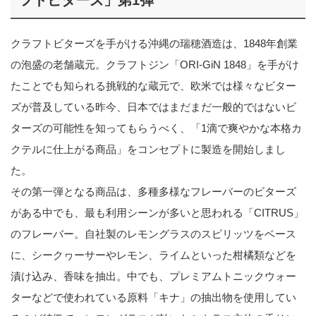
フトビターズ」第1弾
クラフトビターズを手がける沖縄の瑞穂酒造は、1848年創業
の泡盛の老舗蔵元。クラフトジン「ORI-GiN 1848」を手がけ
たことでも知られる挑戦的な蔵元で、欧米では様々なビター
ズが普及している昨今、日本ではまだまだ一般的ではないビ
ターズの可能性を知ってもらうべく、「1滴で爽やかな本格カ
クテルに仕上がる商品」をコンセプトに製造を開始しまし
た。
その第一弾となる商品は、多種多様なフレーバーのビターズ
がある中でも、最も利用シーンが多いと思われる「CITRUS」
のフレーバー。自社製のレモングラスのスピリッツをベース
に、シークヮーサーやレモン、ライムといった柑橘類などを
漬け込み、香味を抽出。中でも、プレミアムトニックウォー
ターなどで使われている原料「キナ」の抽出物を使用してい