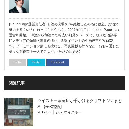
[LiquorPage運営責任者] お酒の現場を7年経験したのちに独立。お酒の
魅力を多くの人に知ってもらうべく、2016年11月に「LiquorPage」の
運営を開始。 洋酒から和酒まで幅広い知見をベースに、様々な酒類専
門メディアの執筆・編集のほか、酒類イベントの企画運営やWEB制
作、プロモーション業にも携わる。写真撮影も行うなど、お酒を通じた
様々な制作業を一人でこなす。(ただの酒好き)
Profile
Twitter
Facebook
関連記事
ウイスキー蒸留所が手がけるクラフトジンまと
め【全8銘柄】
2017/8/1
ジン
,
ウイスキー