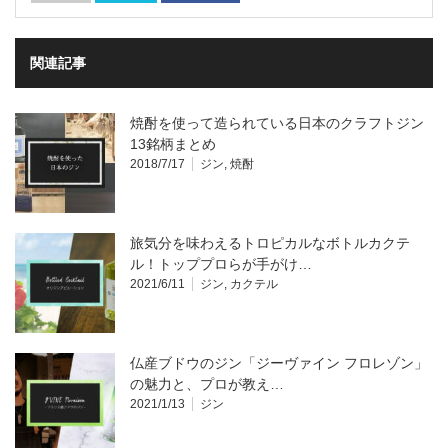
関連記事
焼酎を使って造られている日本のクラフトジン
13銘柄まとめ
2018/7/17
ジン
,
焼酎
旅気分を味わえるトロピカルなボトルカクテ
ル！トッププロらが手がけ…
2021/6/11
ジン
,
カクテル
仏産ブドウのジン「ジーヴァイン フロレゾン」
の魅力と、プロが教え…
2021/1/13
ジン