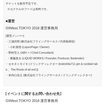
チケットを販売予定です。
※カクテルやフードは有料です。
■運営
GINfest.TOKYO 2018 運営事務局
[運営メンバー]
・三浦武明 (株式会社フライングサーカス / 代表取締役)
・小針真悟 (LiquorPage / Owner)
・野村空人 (ABV + / Chief Consultant)
・齋藤恵太 (LIQUID WORKS / Founder, Producer, Bartender)
・セキネトモイキ (ドリンクディレクター [nokishita711 gin & cocktail lab
o.、The Roots of all evil.])
・米内口佳之 (株式会社フライングサーカス / ドリンクディレクター)
【
イベントに関するお問い合わせ先
】
GINfest.TOKYO 2018 運営事務局