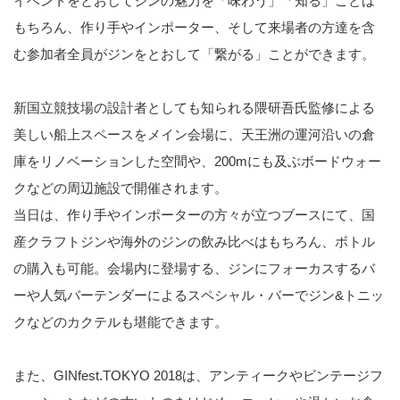
イベントをとおしてジンの魅力を「味わう」「知る」ことは
もちろん、作り手やインポーター、そして来場者の方達を含
む参加者全員がジンをとおして「繋がる」ことができます。
新国立競技場の設計者としても知られる隈研吾氏監修による
美しい船上スペースをメイン会場に、天王洲の運河沿いの倉
庫をリノベーションした空間や、200mにも及ぶボードウォー
クなどの周辺施設で開催されます。
当日は、作り手やインポーターの方々が立つブースにて、国
産クラフトジンや海外のジンの飲み比べはもちろん、ボトル
の購入も可能。会場内に登場する、ジンにフォーカスするバ
ーや人気バーテンダーによるスペシャル・バーでジン&トニッ
クなどのカクテルも堪能できます。
また、GINfest.TOKYO 2018は、アンティークやビンテージフ