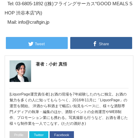
Tel: 03-6805-1892 ((株)フライングサーカス“GOOD MEALS S
HOP 渋谷本店”内)
Mail: info@craftgin.jp
Tweet
Share
著者：小針 真悟
[LiquorPage運営責任者] お酒の現場を7年経験したのちに独立。お酒の
魅力を多くの人に知ってもらうべく、2016年11月に「LiquorPage」の
運営を開始。 洋酒から和酒まで幅広い知見をベースに、様々な酒類専
門メディアの執筆・編集のほか、酒類イベントの企画運営やWEB制
作、プロモーション業にも携わる。写真撮影も行うなど、お酒を通じた
様々な制作業を一人でこなす。(ただの酒好き)
Profile
Twitter
Facebook