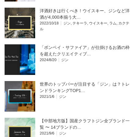
洋酒好きは行くべき！ウイスキー、ジンなど洋
酒が4,000本揃う大…
2022/10/18
ジン
,
テキーラ
,
ウイスキー
,
ラム
,
カクテ
ル
「ボンベイ・サファイア」が仕掛けるお酒の枠
を超えたクリエイティブ…
2024/8/20
ジン
世界のトップバーが注目する「ジン」は？トレ
ンドランキングTOP1…
2021/1/6
ジン
【中部地方版】国産クラフトジン全ブランド一
覧 〜 14ブランドの…
2021/9/6
ジン