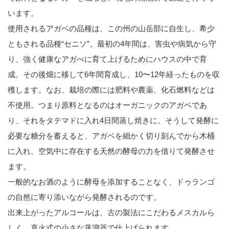
います。
使用されるアガベの品種は、この州の山岳部に自生し、希少
ともされる品種“セニソ”。最初の4年間は、害虫や病気から守
り、強く健康なアガべに育て上げるためにハウスの中で育
成。その後畑に移して6年間育成し、10〜12年経ったものを収
穫します。なお、栽培の際には肥料や農薬、化石燃料などは
不使用。つまり原料となるのはオーガニックのアガベであ
り、それをタテマドに入れ4日間蒸し焼きに。そうして発酵に
必要な糖分を蓄えると、アガベを細かく切り刻んでから木桶
に入れ、空気中に存在する天然の酵母の力を借りて発酵させ
ます。
一般的なお酒のように酵母を添加することなく、ドゥランゴ
の自然に寄り添いながら発酵されるのです。
出来上がったアルコールは、古の製法にこだわるメスカルら
しく、直火式の小さな蒸溜器で仕上げられます。