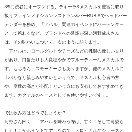
3/9に渋谷にオープンする、テキーラ&メスカルを豊富に取り
扱うファインメキシカンレストラン&バーRUBIAでヘッドバー
テンダーを務め、「アハル」関連のイベントにバーテンダー
として携わるなど、ブランドへの造詣が深い河野成未さん
は、その味わいについて、次のように語ります。
「アハルは、ヨールグルトやチーズなどの乳製の優しい香り
があり、口当たりも大変穏やかでフルーティーなメスカルで
す。もちろん、スモーキーさもありますが、他のメスカルに
比べかなり親しみやすいという点で、メスカル初心者の方
や、度数の高さが心配！という方にも安心しておすすめでき
ます。カクテルのベースとしても使いやすいです」。
では飲み方はどうでしょうか？
河野さん曰く、「アハルを味わう際は、甘く！そして可愛ら
しく！！がポイントです。なので、トロピカルなジュースと