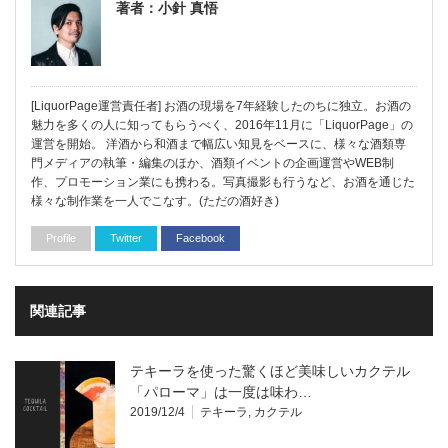
著者：小針 真悟
[LiquorPage運営責任者] お酒の現場を7年経験したのちに独立。お酒の
魅力を多くの人に知ってもらうべく、2016年11月に「LiquorPage」の
運営を開始。 洋酒から和酒まで幅広い知見をベースに、様々な酒類専
門メディアの執筆・編集のほか、酒類イベントの企画運営やWEB制
作、プロモーション業にも携わる。写真撮影も行うなど、お酒を通じた
様々な制作業を一人でこなす。(ただの酒好き)
Profile
Twitter
Facebook
関連記事
テキーラを使った驚くほど美味しいカクテル
「パローマ」は一度は味わ…
2019/12/4
テキーラ
,
カクテル