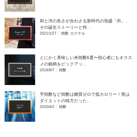
和と洋の良さが合わさる新時代の泡盛「尚」、
その誕生ストーリーと特…
2021/1/27
焼酎
,
カクテル
とにかく美味しい米焼酎6選〜初心者にもオスス
メの銘柄をピックアッ…
2018/9/7
焼酎
芋焼酎など焼酎は糖質ゼロで低カロリー！実は
ダイエットの味方だった…
2020/4/2
焼酎