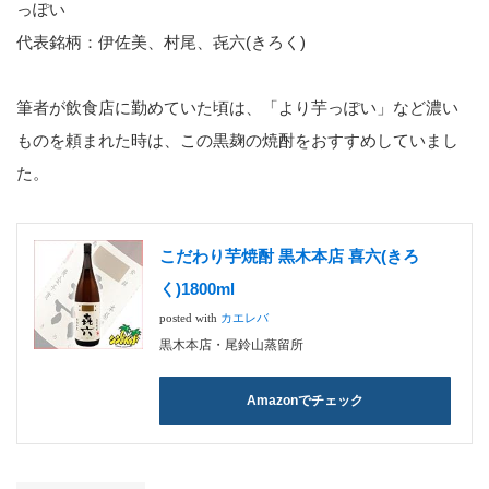
っぽい
代表銘柄：伊佐美、村尾、㐂六(きろく)
筆者が飲食店に勤めていた頃は、「より芋っぽい」など濃い
ものを頼まれた時は、この黒麹の焼酎をおすすめしていまし
た。
こだわり芋焼酎 黒木本店 喜六(きろ
く)1800ml
posted with
カエレバ
黒木本店・尾鈴山蒸留所
Amazonでチェック