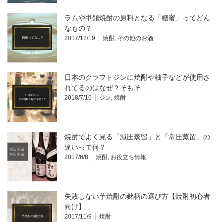
ラムや甲類焼酎の原料となる「糖蜜」ってどん
なもの？
2017/12/19
焼酎
,
その他のお酒
日本のクラフトジンに焼酎や柚子などが使用さ
れてるのはなぜ？そもそ…
2018/7/16
ジン
,
焼酎
焼酎でよく見る「減圧蒸留」と「常圧蒸留」の
違いって何？
2017/6/8
焼酎
,
お役立ち情報
失敗しない芋焼酎の銘柄の選び方【焼酎初心者
向け】
2017/11/9
焼酎