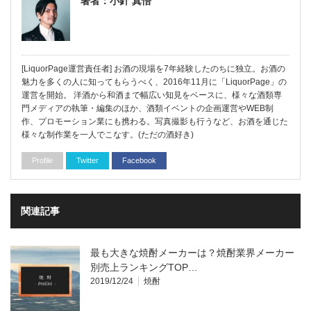
著者：小針 真悟
[LiquorPage運営責任者] お酒の現場を7年経験したのちに独立。お酒の
魅力を多くの人に知ってもらうべく、2016年11月に「LiquorPage」の
運営を開始。 洋酒から和酒まで幅広い知見をベースに、様々な酒類専
門メディアの執筆・編集のほか、酒類イベントの企画運営やWEB制
作、プロモーション業にも携わる。写真撮影も行うなど、お酒を通じた
様々な制作業を一人でこなす。(ただの酒好き)
Profile
Twitter
Facebook
関連記事
最も大きな焼酎メーカーは？焼酎業界メーカー
別売上ランキングTOP…
2019/12/24
焼酎