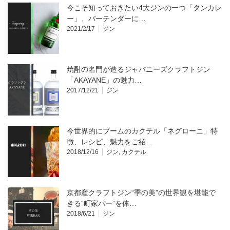
今こそ知っておきたい4大ジンの一つ「タンカレ
ー」、バーテンダーに…
2021/2/17
ジン
焼酎の名門が造るジャパニーズクラフトジン
「AKAYANE」の魅力…
2017/12/21
ジン
今世界的にブームのカクテル「ネグローニ」特
徴、レシピ、魅力をご紹…
2018/12/16
ジン
,
カクテル
京都産クラフトジン“季の美”の世界観を堪能で
きる“町家バー”を体…
2018/6/21
ジン