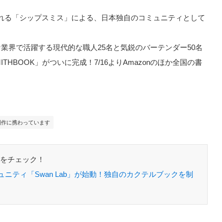
れる「シップスミス」による、日本独自のコミュニティとして
業界で活躍する現代的な職人25名と気鋭のバーテンダー50名
HBOOK」がついに完成！7/16よりAmazonのほか全国の書
。
の制作に携わっています
事をチェック！
ニティ「Swan Lab」が始動！独自のカクテルブックを制