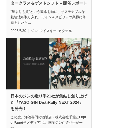
タークラス＆ゲストシフト – 開催レポート
“量よりも質”という観念を軸に、サステナブルな
栽培法を取り入れ、ワイン＆スピリッツ業界に革
新をもたら…
2026/6/30
ジン
,
ウイスキー
,
カクテル
日本のジンの造り手21社が集結し創り上げ
た『YASO GIN DistiRally NEXT 2024』
を発売！
この度、洋酒専門の酒販店・株式会社千雅とLiqu
orPage(当メディア)は、国産ジンが造り手が一