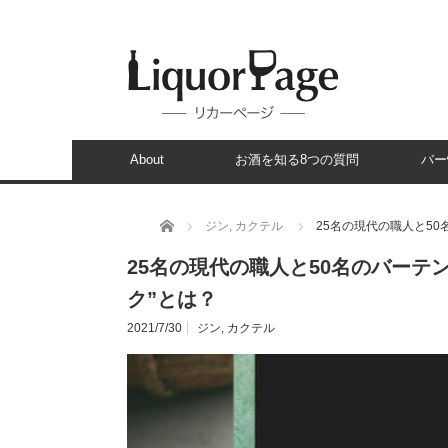
About
お酒を知る8つの質問
バー
ホーム
ジン
,
カクテル
25名の現代の職人と5
25名の現代の職人と50名のバーテ
ク”とは？
2021/7/30
ジン
,
カクテル