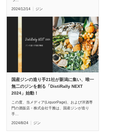
つ…
2024/12/14
ジン
国産ジンの造り手21社が新潟に集い、唯一
無二のジンを創る「DistiRally NEXT
2024」始動！
この度、当メディア(LiquorPage)、および洋酒専
門の酒販店・株式会社千雅は、国産ジンが造り
手…
2024/8/24
ジン