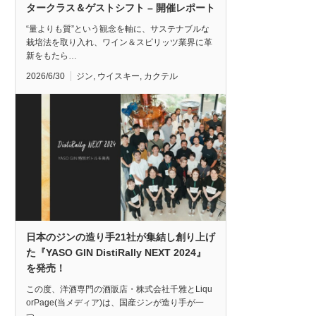
タークラス＆ゲストシフト – 開催レポート
“量よりも質”という観念を軸に、サステナブルな
栽培法を取り入れ、ワイン＆スピリッツ業界に革
新をもたら…
2026/6/30
ジン
,
ウイスキー
,
カクテル
日本のジンの造り手21社が集結し創り上げ
た『YASO GIN DistiRally NEXT 2024』
を発売！
この度、洋酒専門の酒販店・株式会社千雅とLiqu
orPage(当メディア)は、国産ジンが造り手が一