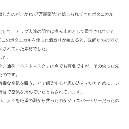
出したのが、かねて“万能薬”だと信じられてきたボタニカル
として、アラブ人達の間では痛み止めとして重宝されていた
してこのボタニカルを使った酒造りが始まると、医師たちの間で
宝されていた素材でした。
した。
ク、通称「ペストマスク」は今でも有名ですが、その尖った先
たのです。
有毒な空気を吸うことで感染すると思い込んでいたために、ジ
芳香で空気を清めていたともされています。
れ、人々を絶望の淵から救ったのがジュニパーベリーだったの