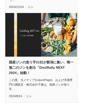
つ…
2024/12/14
ジン
国産ジンの造り手21社が新潟に集い、唯一
無二のジンを創る「DistiRally NEXT
2024」始動！
この度、当メディア(LiquorPage)、および洋酒専
門の酒販店・株式会社千雅は、国産ジンが造り
手…
2024/8/24
ジン