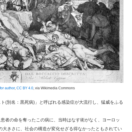
or author
,
CC BY 4.0
, via Wikimedia Commons
スト(別名：黒死病)」と呼ばれる感染症が大流行し、猛威をふる
に患者の命を奪ったこの病に、当時はなす術がなく、ヨーロッ
の大きさに、社会の構造が変化せざる得なかったともされてい